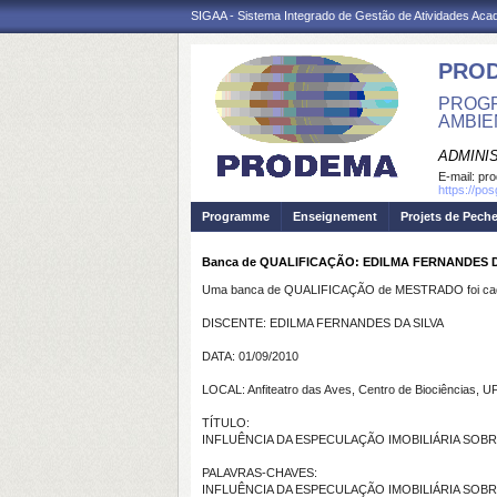
SIGAA - Sistema Integrado de Gestão de Atividades Ac
PRO
PROGR
AMBIE
ADMINI
E-mail:
pr
https://po
Programme
Enseignement
Projets de Pech
Banca de QUALIFICAÇÃO: EDILMA FERNANDES D
Uma banca de QUALIFICAÇÃO de MESTRADO foi cada
DISCENTE: EDILMA FERNANDES DA SILVA
DATA: 01/09/2010
LOCAL: Anfiteatro das Aves, Centro de Biociências, 
TÍTULO:
INFLUÊNCIA DA ESPECULAÇÃO IMOBILIÁRIA SOBRE
PALAVRAS-CHAVES:
INFLUÊNCIA DA ESPECULAÇÃO IMOBILIÁRIA SOBRE