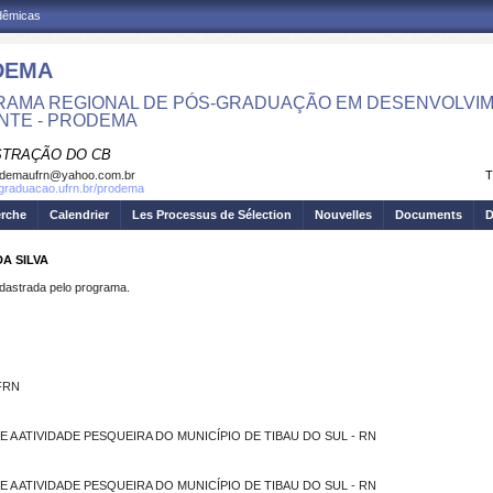
adêmicas
DEMA
AMA REGIONAL DE PÓS-GRADUAÇÃO EM DESENVOLVIM
NTE - PRODEMA
STRAÇÃO DO CB
odemaufrn@yahoo.com.br
T
sgraduacao.ufrn.br/prodema
erche
Calendrier
Les Processus de Sélection
Nouvelles
Documents
D
A SILVA
strada pelo programa.
UFRN
 A ATIVIDADE PESQUEIRA DO MUNICÍPIO DE TIBAU DO SUL - RN
 A ATIVIDADE PESQUEIRA DO MUNICÍPIO DE TIBAU DO SUL - RN