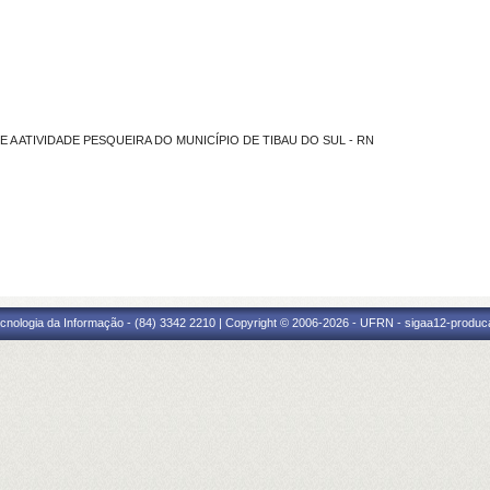
 A ATIVIDADE PESQUEIRA DO MUNICÍPIO DE TIBAU DO SUL - RN
cnologia da Informação - (84) 3342 2210 | Copyright © 2006-2026 - UFRN - sigaa12-produca