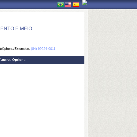
ENTO E MEIO
éléphone/Extension:
(84) 99224-0011
'autres Options