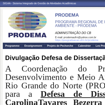
SIGAA - Sistema Integrado de Gestão de Atividades Acadêmicas
PRODEMA
PROGRAMA REGIONAL DE 
AMBIENTE - PRODEMA
ADMINISTRAÇÃO DO CB
E-mail:
prodemaufrn@yahoo.com.br
https://posgraduacao.ufrn.br/prodema
Programme
Enseignement
Projets de Pecherche
Calendrier
Les Pro
Divulgação Defesa de Dissertaçã
A Coordenação do Pr
Desenvolvimento e Meio Am
Rio Grande do Norte (
para a
Defesa de Dis
CarolinaTavares Bezerr