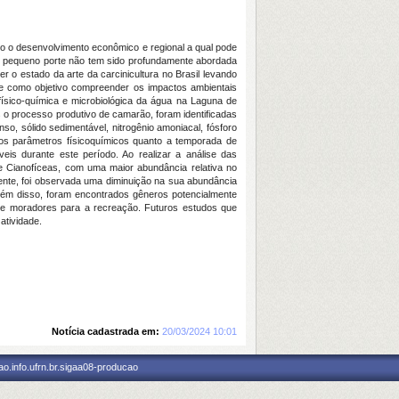
do o desenvolvimento econômico e regional a qual pode
 de pequeno porte não tem sido profundamente abordada
r o estado da arte da carcinicultura no Brasil levando
ve como objetivo compreender os impactos ambientais
físico-química e microbiológica da água na Laguna de
o processo produtivo de camarão, foram identificadas
so, sólido sedimentável, nitrogênio amoniacal, fósforo
 nos parâmetros físicoquímicos quanto a temporada de
is durante este período. Ao realizar a análise das
s e Cianofíceas, com uma maior abundância relativa no
nte, foi observada uma diminuição na sua abundância
lém disso, foram encontrados gêneros potencialmente
as e moradores para a recreação. Futuros estudos que
atividade.
Notícia cadastrada em:
20/03/2024 10:01
o.info.ufrn.br.sigaa08-producao