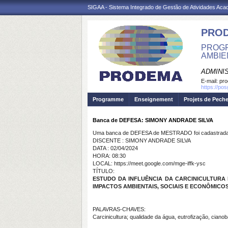
SIGAA - Sistema Integrado de Gestão de Atividades Ac
PRO
PROGR
AMBIE
ADMINI
E-mail:
pr
https://po
Programme
Enseignement
Projets de Pech
Banca de DEFESA: SIMONY ANDRADE SILVA
Uma banca de DEFESA de MESTRADO foi cadastrada 
DISCENTE : SIMONY ANDRADE SILVA
DATA : 02/04/2024
HORA: 08:30
LOCAL: https://meet.google.com/mge-iffk-ysc
TÍTULO:
ESTUDO DA INFLUÊNCIA DA CARCINICULTURA
IMPACTOS AMBIENTAIS, SOCIAIS E ECONÔMICOS
PALAVRAS-CHAVES:
Carcinicultura; qualidade da água, eutrofização, ciano