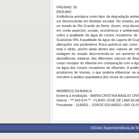
PÁGINAS: 50
RESUMO:
A influência antrópica como fator de degradação ambi
ser desenvolvida em distintas escalas. No entanto, p
no estado de Rio Grande do Norte. Assim, esta dissert
em conta aspectos sociais, econômicos e ambientais
sobre a qualidade da água de corpos receptores de e
Guaraíras-RN. A qualidade da água da Laguna de Guar
alterações nos parâmetros físico-químicos tais como e
total e nitrito, porém ainda dentro dos valores de 
estiagem do estado descrevendo-se um aumento das 
abundâncias relativas das diferentes classes de fito
corpo receptor do efluente em comparação com a águ
na água dos corpos receptores de efluentes. A anál
produtores de toxinas, o que poderia influenciar na
vinculem a análise quantitativa dos níveis de cianotox
MEMBROS DA BANCA:
Externa à Instituição - MARIA CRISTINA BASILIO CR
Interno - ***.543.674-** - FLAVIO JOSE DE LIMA SILV
Presidente - 1149351 - JORGE EDUARDO LINS OLI
SIGAA | Superintendência de Te