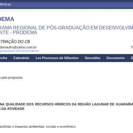
adêmicas
DEMA
AMA REGIONAL DE PÓS-GRADUAÇÃO EM DESENVOLVIM
NTE - PRODEMA
STRAÇÃO DO CB
odemaufrn@yahoo.com.br
T
sgraduacao.ufrn.br/prodema
erche
Calendrier
Les Processus de Sélection
Nouvelles
Documents
D
pelo programa.
 NA QUALIDADE DOS RECURSOS HÍDRICOS DA REGIÃO LAGUNAR DE GUARAÍRA
 DA ATIVIDADE
bactérias e impactos ambientais, sociais e econômico.