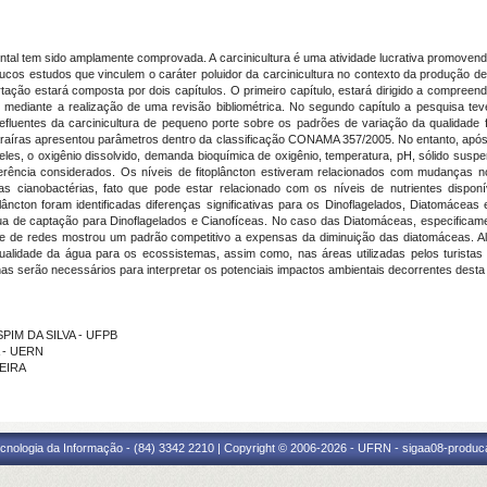
ental tem sido amplamente comprovada. A carcinicultura é uma atividade lucrativa promoven
oucos estudos que vinculem o caráter poluidor da carcinicultura no contexto da produção
ação estará composta por dois capítulos. O primeiro capítulo, estará dirigido a compreende
 mediante a realização de uma revisão bibliométrica. No segundo capítulo a pesquisa te
fluentes da carcinicultura de pequeno porte sobre os padrões de variação da qualidade 
aíras apresentou parâmetros dentro da classificação CONAMA 357/2005. No entanto, após 
les, o oxigênio dissolvido, demanda bioquímica de oxigênio, temperatura, pH, sólido suspen
referência considerados. Os níveis de fitoplâncton estiveram relacionados com mudanças
cianobactérias, fato que pode estar relacionado com os níveis de nutrientes disponíve
plâncton foram identificadas diferenças significativas para os Dinoflagelados, Diatomácea
a de captação para Dinoflagelados e Cianofíceas. No caso das Diatomáceas, especificame
ise de redes mostrou um padrão competitivo a expensas da diminuição das diatomáceas. A
 qualidade da água para os ecossistemas, assim como, nas áreas utilizadas pelos turist
inas serão necessários para interpretar os potenciais impactos ambientais decorrentes desta 
ISPIM DA SILVA - UFPB
A - UERN
VEIRA
cnologia da Informação - (84) 3342 2210 | Copyright © 2006-2026 - UFRN - sigaa08-produca