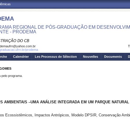
adêmicas
DEMA
AMA REGIONAL DE PÓS-GRADUAÇÃO EM DESENVOLVIM
NTE - PRODEMA
STRAÇÃO DO CB
odemaufrn@yahoo.com.br
T
sgraduacao.ufrn.br/prodema
erche
Calendrier
Les Processus de Sélection
Nouvelles
Documents
D
 GOMES
pelo programa.
S AMBIENTAIS –UMA ANÁLISE INTEGRADA EM UM PARQUE NATURAL
os Ecossistêmicos, Impactos Antrópicos, Modelo DPSIR, Conservação Ambi