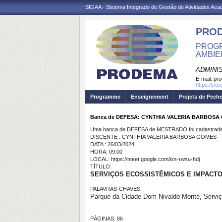
SIGAA - Sistema Integrado de Gestão de Atividades Ac
PRO
PROGR
AMBIE
ADMINI
E-mail:
pr
https://po
Programme
Enseignement
Projets de Pech
Banca de DEFESA: CYNTHIA VALERIA BARBOSA
Uma banca de DEFESA de MESTRADO foi cadastrada 
DISCENTE : CYNTHIA VALERIA BARBOSA GOMES
DATA : 26/03/2024
HORA: 09:00
LOCAL: https://meet.google.com/ixs-rwsu-hdj
TÍTULO:
SERVIÇOS ECOSSISTÊMICOS E IMPACTO
PALAVRAS-CHAVES:
Parque da Cidade Dom Nivaldo Monte, Serviç
PÁGINAS: 86