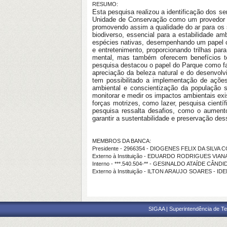
RESUMO:
Esta pesquisa realizou a identificação dos 
Unidade de Conservação como um provedor vi
promovendo assim a qualidade do ar para os 
biodiverso, essencial para a estabilidade am
espécies nativas, desempenhando um papel cr
e entretenimento, proporcionando trilhas pa
mental, mas também oferecem benefícios te
pesquisa destacou o papel do Parque como fac
apreciação da beleza natural e do desenvol
tem possibilitado a implementação de açõe
ambiental e conscientização da população s
monitorar e medir os impactos ambientais exi
forças motrizes, como lazer, pesquisa cientí
pesquisa ressalta desafios, como o aumento
garantir a sustentabilidade e preservação de
MEMBROS DA BANCA:
Presidente - 2966354 - DIOGENES FELIX DA SILVA 
Externo à Instituição - EDUARDO RODRIGUES VIAN
Interno - ***.540.504-** - GESINALDO ATAÍDE CÂND
Externo à Instituição - ILTON ARAUJO SOARES - ID
SIGAA | Superintendência de Te