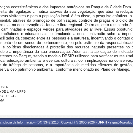
serviços ecossistêmicos e dos impactos antrópicos no Parque da Cidade Dom 
tal de regulação climática através da sua vegetação, que atua na redução
seus visitantes e para a população local. Além disso, a pesquisa enfatizou
biental, através da promoção de polinização, controle de pragas e o ciclo de
ucial na conservação da fauna e flora regional. Outro aspecto ressaltado é
ra caminhadas e espaços verdes para atividades ao ar livre. Essas oportu
rapêuticos e educacionais, estimulando a conscientização sobre a impor
ilitador da conexão entre as pessoas e a natureza, incentivando o contato d
vimento de um senso de pertencimento, ou pelo estímulo da responsabilida
s e políticas direcionadas à proteção dos recursos naturais presentes 
obre a importância da sua preservação. Ademais, a aplicação de indicador
stentes no Parque, sendo o modelo DPSIR utilizado para verificar os result
fica, educação ambiental e eventos culturais, com implicações na conservaç
 do tráfego de pessoas, e a importância de medidas eficazes de gestão,
sse valioso patrimônio ambiental, conforme mencionado no Plano de Manejo.
COSTA
A DE LIMA - UFPB
IDO - UFCG
EMA
cnologia da Informação - (84) 3342 2210 | Copyright © 2006-2026 - UFRN - sigaa04-produca