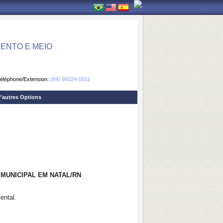
ENTO E MEIO
éléphone/Extension:
(84) 99224-0011
'autres Options
 MUNICIPAL EM NATAL/RN
ental.