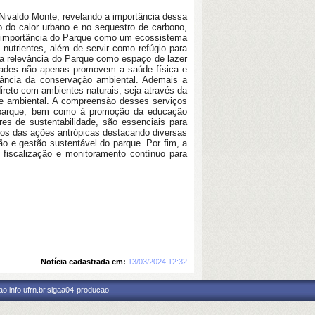
Nivaldo Monte, revelando a importância dessa
 do calor urbano e no sequestro de carbono,
 a importância do Parque como um ecossistema
 nutrientes, além de servir como refúgio para
 a relevância do Parque como espaço de lazer
nidades não apenas promovem a saúde física e
tância da conservação ambiental. Ademais a
ireto com ambientes naturais, seja através da
de ambiental. A compreensão desses serviços
no parque, bem como à promoção da educação
es de sustentabilidade, são essenciais para
ados das ações antrópicas destacando diversas
ão e gestão sustentável do parque. Por fim, a
 fiscalização e monitoramento contínuo para
Notícia cadastrada em:
13/03/2024 12:32
o.info.ufrn.br.sigaa04-producao