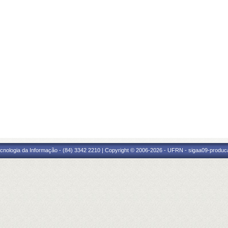
cnologia da Informação - (84) 3342 2210 | Copyright © 2006-2026 - UFRN - sigaa09-produca