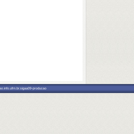
o.info.ufrn.br.sigaa09-producao