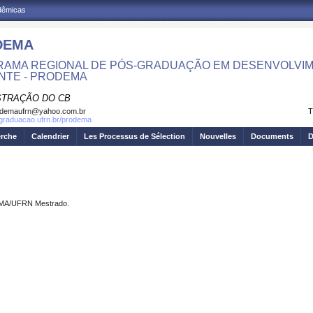
adêmicas
DEMA
AMA REGIONAL DE PÓS-GRADUAÇÃO EM DESENVOLVIM
NTE - PRODEMA
STRAÇÃO DO CB
odemaufrn@yahoo.com.br
T
sgraduacao.ufrn.br/prodema
erche
Calendrier
Les Processus de Sélection
Nouvelles
Documents
D
DEMA/UFRN Mestrado.