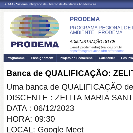
SIGAA - Sistema Integrado de Gestão de Atividades Acadêmicas
PRODEMA
PROGRAMA REGIONAL DE 
AMBIENTE - PRODEMA
ADMINISTRAÇÃO DO CB
E-mail:
prodemaufrn@yahoo.com.br
https://posgraduacao.ufrn.br/prodema
Programme
Enseignement
Projets de Pecherche
Calendrier
Les Pro
Banca de QUALIFICAÇÃO: ZEL
Uma banca de QUALIFICAÇÃO de 
DISCENTE : ZELITA MARIA SA
DATA : 06/12/2023
HORA: 09:30
LOCAL: Google Meet