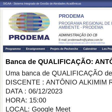
SIGAA - Sistema Integrado de Gestão de Atividades Acadêmicas
PRODEMA
PROGRAMA REGIONAL DE 
AMBIENTE - PRODEMA
ADMINISTRAÇÃO DO CB
E-mail:
prodemaufrn@yahoo.com.br
https://posgraduacao.ufrn.br/prodema
Programme
Enseignement
Projets de Pecherche
Calendrier
Les Pro
Banca de QUALIFICAÇÃO: ANT
Uma banca de QUALIFICAÇÃO de 
DISCENTE : ANTÔNIO ALKIMIM
DATA : 06/12/2023
HORA: 15:00
LOCAL: Google Meet