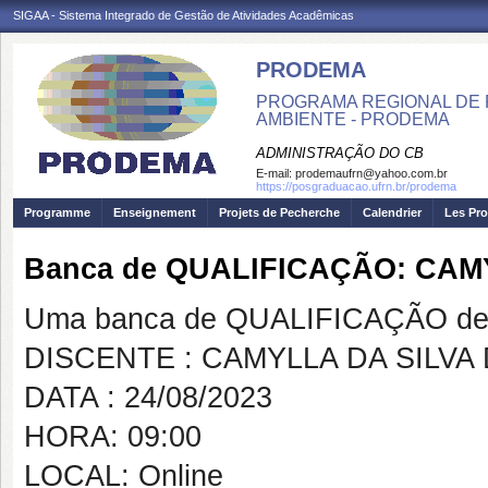
SIGAA - Sistema Integrado de Gestão de Atividades Acadêmicas
PRODEMA
PROGRAMA REGIONAL DE 
AMBIENTE - PRODEMA
ADMINISTRAÇÃO DO CB
E-mail:
prodemaufrn@yahoo.com.br
https://posgraduacao.ufrn.br/prodema
Programme
Enseignement
Projets de Pecherche
Calendrier
Les Pro
Banca de QUALIFICAÇÃO: CAM
Uma banca de QUALIFICAÇÃO de 
DISCENTE : CAMYLLA DA SILVA
DATA : 24/08/2023
HORA: 09:00
LOCAL: Online