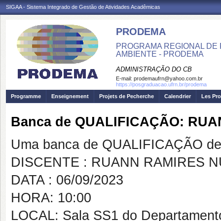
SIGAA - Sistema Integrado de Gestão de Atividades Acadêmicas
PRODEMA
PROGRAMA REGIONAL DE 
AMBIENTE - PRODEMA
ADMINISTRAÇÃO DO CB
E-mail:
prodemaufrn@yahoo.com.br
https://posgraduacao.ufrn.br/prodema
Programme
Enseignement
Projets de Pecherche
Calendrier
Les Pro
Banca de QUALIFICAÇÃO: RUA
Uma banca de QUALIFICAÇÃO de 
DISCENTE : RUANN RAMIRES N
DATA : 06/09/2023
HORA: 10:00
LOCAL: Sala SS1 do Departamento 