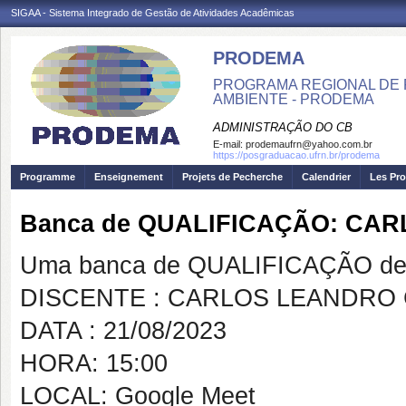
SIGAA - Sistema Integrado de Gestão de Atividades Acadêmicas
PRODEMA
PROGRAMA REGIONAL DE 
AMBIENTE - PRODEMA
ADMINISTRAÇÃO DO CB
E-mail:
prodemaufrn@yahoo.com.br
https://posgraduacao.ufrn.br/prodema
Programme
Enseignement
Projets de Pecherche
Calendrier
Les Pro
Banca de QUALIFICAÇÃO: CA
Uma banca de QUALIFICAÇÃO de 
DISCENTE : CARLOS LEANDRO 
DATA : 21/08/2023
HORA: 15:00
LOCAL: Google Meet