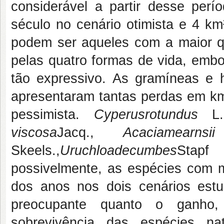
considerável a partir desse per
século no cenário otimista e 4 k
podem ser aqueles com a maior q
pelas quatro formas de vida, emb
tão expressivo. As gramíneas e 
apresentaram tantas perdas em km²
pessimista.
Cyperusrotundus
L
viscosa
Jacq.,
Acaciamearnsii
Skeels.,
Uruchloadecumbes
Sta
possivelmente, as espécies com m
dos anos nos dois cenários est
preocupante quanto o ganho,
sobrevivência das espécies n