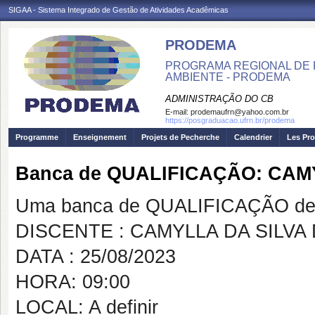
SIGAA - Sistema Integrado de Gestão de Atividades Acadêmicas
PRODEMA
PROGRAMA REGIONAL DE 
AMBIENTE - PRODEMA
ADMINISTRAÇÃO DO CB
E-mail:
prodemaufrn@yahoo.com.br
https://posgraduacao.ufrn.br/prodema
Programme
Enseignement
Projets de Pecherche
Calendrier
Les Pro
Banca de QUALIFICAÇÃO: CAM
Uma banca de QUALIFICAÇÃO de 
DISCENTE : CAMYLLA DA SILVA
DATA : 25/08/2023
HORA: 09:00
LOCAL: A definir