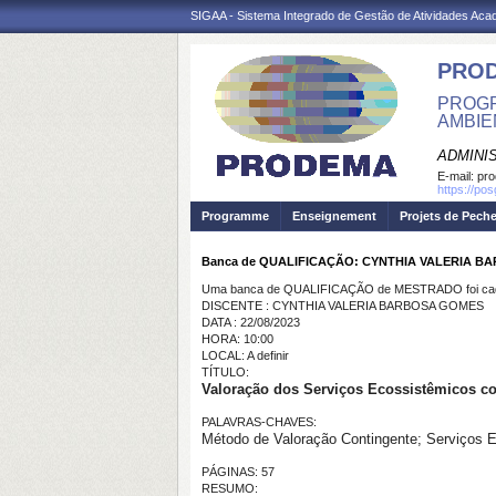
SIGAA - Sistema Integrado de Gestão de Atividades Ac
PRO
PROGR
AMBIE
ADMINI
E-mail:
pr
https://po
Programme
Enseignement
Projets de Pech
Banca de QUALIFICAÇÃO: CYNTHIA VALERIA 
Uma banca de QUALIFICAÇÃO de MESTRADO foi cada
DISCENTE : CYNTHIA VALERIA BARBOSA GOMES
DATA : 22/08/2023
HORA: 10:00
LOCAL: A definir
TÍTULO:
Valoração dos Serviços Ecossistêmicos co
PALAVRAS-CHAVES:
Método de Valoração Contingente; Serviços 
PÁGINAS: 57
RESUMO: