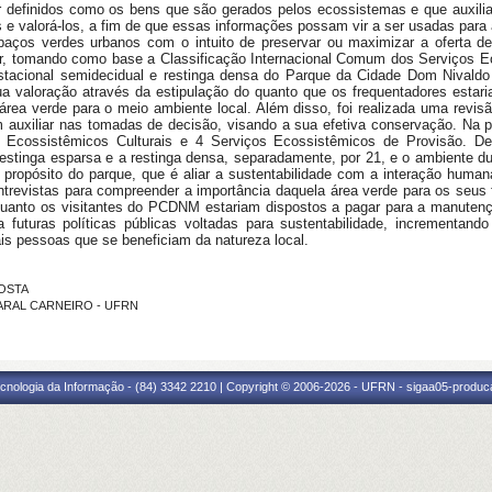
definidos como os bens que são gerados pelos ecossistemas e que auxili
os e valorá-los, a fim de que essas informações possam vir a ser usadas para a
paços verdes urbanos com o intuito de preservar ou maximizar a oferta de
ficar, tomando como base a Classificação Internacional Comum dos Serviços
estacional semidecidual e restinga densa do Parque da Cidade Dom Nivaldo
a valoração através da estipulação do quanto que os frequentadores estar
rea verde para o meio ambiente local. Além disso, foi realizada uma revisã
m auxiliar nas tomadas de decisão, visando a sua efetiva conservação. Na pr
Ecossistêmicos Culturais e 4 Serviços Ecossistêmicos de Provisão. Dess
 restinga esparsa e a restinga densa, separadamente, por 21, e o ambiente du
 propósito do parque, que é aliar a sustentabilidade com a interação human
entrevistas para compreender a importância daquela área verde para os seus 
 quanto os visitantes do PCDNM estariam dispostos a pagar para a manutenç
 futuras políticas públicas voltadas para sustentabilidade, incrementand
is pessoas que se beneficiam da natureza local.
COSTA
AMARAL CARNEIRO - UFRN
cnologia da Informação - (84) 3342 2210 | Copyright © 2006-2026 - UFRN - sigaa05-produca