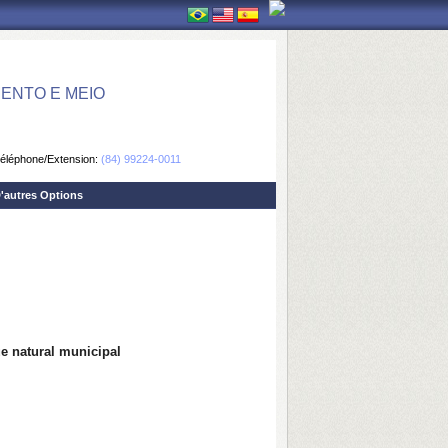
ENTO E MEIO
éléphone/Extension:
(84) 99224-0011
'autres Options
e natural municipal