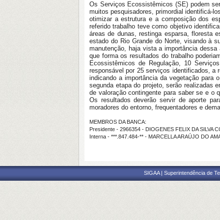
Os Serviços Ecossistêmicos (SE) podem ser 
muitos pesquisadores, primordial identificá-l
otimizar a estrutura e a composição dos es
referido trabalho teve como objetivo identi
áreas de dunas, restinga esparsa, floresta 
estado do Rio Grande do Norte, visando à su
manutenção, haja vista a importância dessa á
que forma os resultados do trabalho poderia
Ecossistêmicos de Regulação, 10 Serviços 
responsável por 25 serviços identificados, a
indicando a importância da vegetação para o
segunda etapa do projeto, serão realizadas 
de valoração contingente para saber se e o
Os resultados deverão servir de aporte para
moradores do entorno, frequentadores e dema
MEMBROS DA BANCA:
Presidente - 2966354 - DIOGENES FELIX DA SILVA 
Interna - ***.847.484-** - MARCELLA ARAÚJO DO 
SIGAA | Superintendência de Te