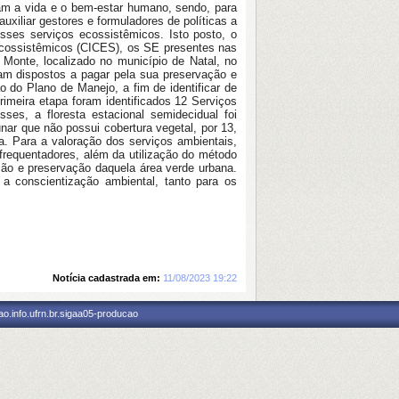
am a vida e o bem-estar humano, sendo, para
uxiliar gestores e formuladores de políticas a
sses serviços ecossistêmicos. Isto posto, o
 Ecossistêmicos (CICES), os SE presentes nas
 Monte, localizado no município de Natal, no
iam dispostos a pagar pela sua preservação e
o do Plano de Manejo, a fim de identificar de
imeira etapa foram identificados 12 Serviços
es, a floresta estacional semidecidual foi
nar que não possui cobertura vegetal, por 13,
a. Para a valoração dos serviços ambientais,
frequentadores, além da utilização do método
ão e preservação daquela área verde urbana.
o a conscientização ambiental, tanto para os
Notícia cadastrada em:
11/08/2023 19:22
o.info.ufrn.br.sigaa05-producao