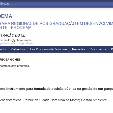
adêmicas
DEMA
AMA REGIONAL DE PÓS-GRADUAÇÃO EM DESENVOLVIM
NTE - PRODEMA
STRAÇÃO DO CB
odemaufrn@yahoo.com.br
T
sgraduacao.ufrn.br/prodema
erche
Calendrier
Les Processus de Sélection
Nouvelles
Documents
D
BARBOSA GOMES
strada pelo programa.
mo instrumento para tomada de decisão pública na gestão de um parqu
Ecossistêmicos; Parque da Cidade Dom Nivaldo Monte; Gestão Ambiental.