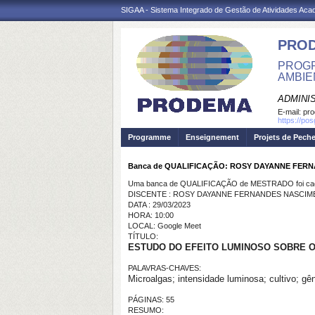
SIGAA - Sistema Integrado de Gestão de Atividades Ac
PRO
PROGR
AMBIE
ADMINI
E-mail:
pr
https://po
Programme
Enseignement
Projets de Pech
Banca de QUALIFICAÇÃO: ROSY DAYANNE FER
Uma banca de QUALIFICAÇÃO de MESTRADO foi cada
DISCENTE : ROSY DAYANNE FERNANDES NASCI
DATA : 29/03/2023
HORA: 10:00
LOCAL: Google Meet
TÍTULO:
ESTUDO DO EFEITO LUMINOSO SOBRE O
PALAVRAS-CHAVES:
Microalgas; intensidade luminosa; cultivo; g
PÁGINAS: 55
RESUMO: