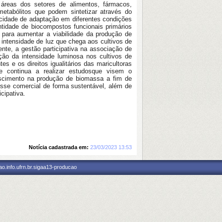
 áreas dos setores de alimentos, fármacos,
metabólitos que podem sintetizar através do
pacidade de adaptação em diferentes condições
ntidade de biocompostos funcionais primários
do para aumentar a viabilidade da produção de
intensidade de luz que chega aos cultivos de
ente, a gestão participativa na associação de
ção da intensidade luminosa nos cultivos de
s e os direitos igualitários das maricultoras
 continua a realizar estudosque visem o
rescimento na produção de biomassa a fim de
esse comercial de forma sustentável, além de
cipativa.
Notícia cadastrada em:
23/03/2023 13:53
o.info.ufrn.br.sigaa13-producao