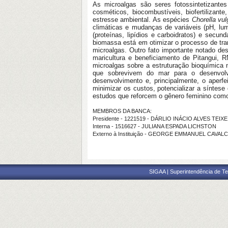
As microalgas são seres fotossintetizante
cosméticos, biocombustíveis, biofertilizan
estresse ambiental. As espécies
Chorella vu
climáticas e mudanças de variáveis (pH, lum
(proteínas, lipídios e carboidratos) e secun
biomassa está em otimizar o processo de tra
microalgas. Outro fato importante notado des
maricultura e beneficiamento de Pitangui, 
microalgas sobre a estruturação bioquímica n
que sobrevivem do mar para o desenvolv
desenvolvimento e, principalmente, o aperf
minimizar os custos, potencializar a síntes
estudos que reforcem o gênero feminino como p
MEMBROS DA BANCA:
Presidente - 1221519 - DÁRLIO INÁCIO ALVES TEIX
Interna - 1516627 - JULIANA ESPADA LICHSTON
Externo à Instituição - GEORGE EMMANUEL CAVAL
SIGAA | Superintendência de Te