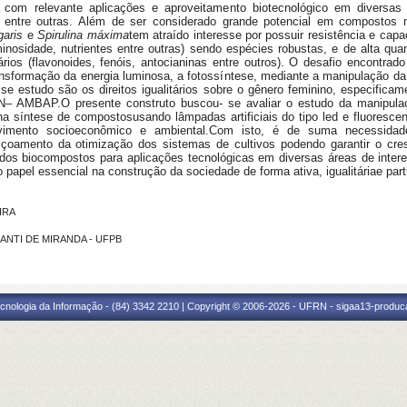
s com relevante aplicações e aproveitamento biotecnológico em diversas
te, entre outras. Além de ser considerado grande potencial em compostos 
lgaris
e
Spirulina máxima
tem atraído interesse por possuir resistência e ca
inosidade, nutrientes entre outras) sendo espécies robustas, e de alta qua
dários (flavonoides, fenóis, antocianinas entre outros). O desafio encontra
nsformação da energia luminosa, a fotossíntese, mediante a manipulação da 
se estudo são os direitos igualitários sobre o gênero feminino, especificam
RN– AMBAP.O presente construto buscou- se avaliar o estudo da manipula
a síntese de compostosusando lâmpadas artificiais do tipo led e fluorescente
imento socioeconômico e ambiental.Com isto, é de suma necessidade
eiçoamento da otimização dos sistemas de cultivos podendo garantir o c
e dos biocompostos para aplicações tecnológicas em diversas áreas de inter
apel essencial na construção da sociedade de forma ativa, igualitáriae parti
EIRA
CANTI DE MIRANDA - UFPB
cnologia da Informação - (84) 3342 2210 | Copyright © 2006-2026 - UFRN - sigaa13-produca