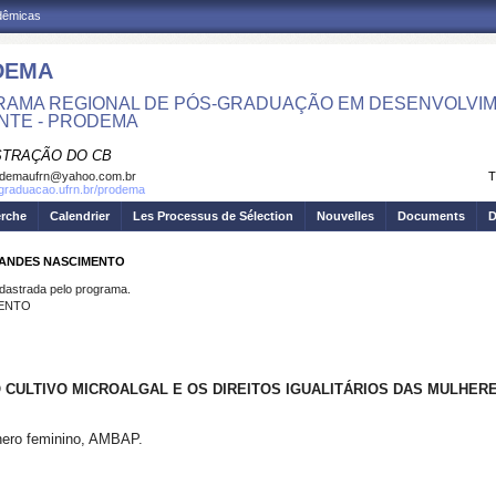
adêmicas
DEMA
AMA REGIONAL DE PÓS-GRADUAÇÃO EM DESENVOLVIM
NTE - PRODEMA
STRAÇÃO DO CB
odemaufrn@yahoo.com.br
T
sgraduacao.ufrn.br/prodema
erche
Calendrier
Les Processus de Sélection
Nouvelles
Documents
D
NANDES NASCIMENTO
strada pelo programa.
MENTO
 CULTIVO MICROALGAL E OS DIREITOS IGUALITÁRIOS DAS MULHER
ênero feminino, AMBAP.