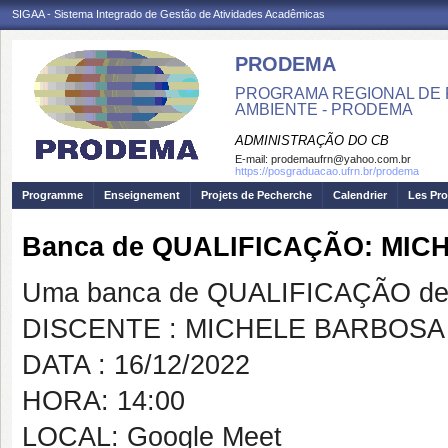
SIGAA - Sistema Integrado de Gestão de Atividades Acadêmicas
PRODEMA
PROGRAMA REGIONAL DE 
AMBIENTE - PRODEMA
ADMINISTRAÇÃO DO CB
E-mail:
prodemaufrn@yahoo.com.br
https://posgraduacao.ufrn.br/prodema
Programme
Enseignement
Projets de Pecherche
Calendrier
Les Pro
Banca de QUALIFICAÇÃO: MI
Uma banca de QUALIFICAÇÃO de 
DISCENTE : MICHELE BARBOS
DATA : 16/12/2022
HORA: 14:00
LOCAL: Google Meet