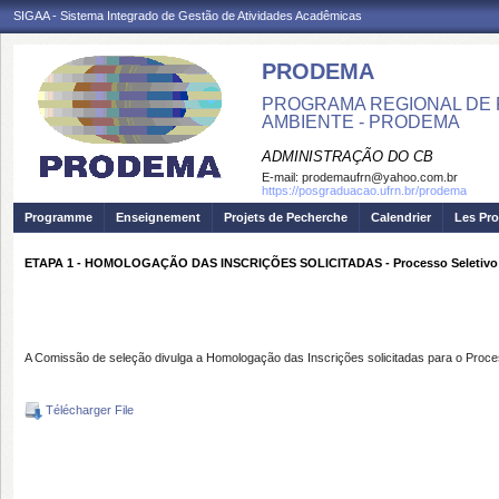
SIGAA - Sistema Integrado de Gestão de Atividades Acadêmicas
PRODEMA
PROGRAMA REGIONAL DE 
AMBIENTE - PRODEMA
ADMINISTRAÇÃO DO CB
E-mail:
prodemaufrn@yahoo.com.br
https://posgraduacao.ufrn.br/prodema
Programme
Enseignement
Projets de Pecherche
Calendrier
Les Pro
ETAPA 1 - HOMOLOGAÇÃO DAS INSCRIÇÕES SOLICITADAS - Processo Seletivo PR
A Comissão de seleção divulga a Homologação das Inscrições solicitadas para o Pro
Télécharger File