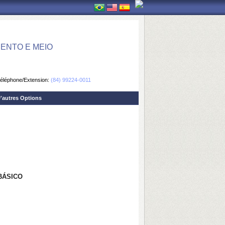
ENTO E MEIO
éléphone/Extension:
(84) 99224-0011
'autres Options
BÁSICO