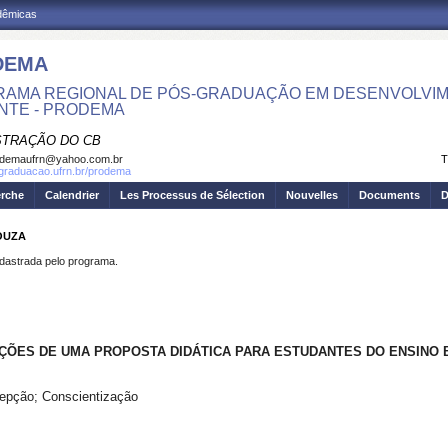
adêmicas
DEMA
AMA REGIONAL DE PÓS-GRADUAÇÃO EM DESENVOLVIM
NTE - PRODEMA
STRAÇÃO DO CB
odemaufrn@yahoo.com.br
T
sgraduacao.ufrn.br/prodema
erche
Calendrier
Les Processus de Sélection
Nouvelles
Documents
D
SOUZA
strada pelo programa.
IÇÕES DE UMA PROPOSTA DIDÁTICA PARA ESTUDANTES DO ENSINO 
epção; Conscientização