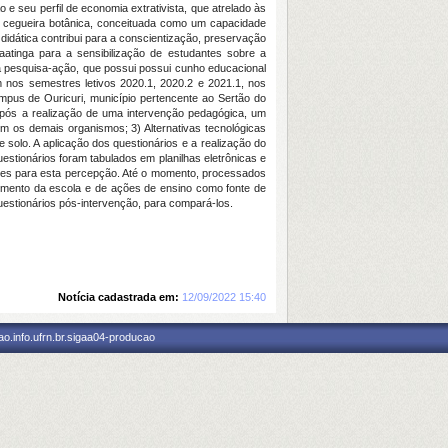
e seu perfil de economia extrativista, que atrelado às
 a cegueira botânica, conceituada como um capacidade
idática contribui para a conscientização, preservação
aatinga para a sensibilização de estudantes sobre a
 a pesquisa-ação, que possui possui cunho educacional
 nos semestres letivos 2020.1, 2020.2 e 2021.1, nos
mpus de Ouricuri, município pertencente ao Sertão do
 após a realização de uma intervenção pedagógica, um
m os demais organismos; 3) Alternativas tecnológicas
solo. A aplicação dos questionários e a realização do
stionários foram tabulados em planilhas eletrônicas e
ições para esta percepção. Até o momento, processados
cimento da escola e de ações de ensino como fonte de
questionários pós-intervenção, para compará-los.
Notícia cadastrada em:
12/09/2022 15:40
o.info.ufrn.br.sigaa04-producao