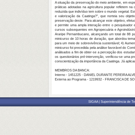
A situação da preservação do meio ambiente, em especi
práticas adotadas na agricultura popular refletem n
reduzida que indivíduo tem sobre o mundo vegetal. Es
e valorização da Caatinga?”, que norteia seu objet
preservação deste. Para alcançar este objetivo, efet
e permite uma ampla interação entre o pesquisador 
cursos subsequentes em Agropecuária e Agroindústria
Araripe Pernambucano, alcançando um total de 88 par
minicurso de 10 horas de duração, que abordou temas
para um meio de sobrevivência sustentável; 4) Aument
minicurso foi precedida pela análise favorável do Co
análisados a fim de obter-se a percepção dos estudan
os questionários pré-intervenção, verificou-se uma 
conscientização da importância da Caatinga. Já aplicad
MEMBROS DA BANCA:
Interno - 1451225 - DANIEL DURANTE PEREIRA ALV
Externa ao Programa - 1219932 - FRANCISCA DE SO
SIGAA | Superintendência de Te