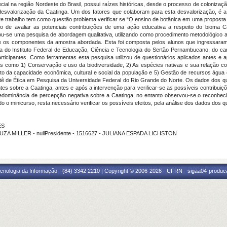
al na região Nordeste do Brasil, possui raízes históricas, desde o processo de colonização 
a desvalorização da Caatinga. Um dos fatores que colaboram para esta desvalorização, é
te trabalho tem como questão problema verificar se “O ensino de botânica em uma proposta d
ivo de avaliar as potenciais contribuições de uma ação educativa a respeito do bioma C
uou-se uma pesquisa de abordagem qualitativa, utilizando como procedimento metodológico
e os componentes da amostra abordada. Esta foi composta pelos alunos que ingressaram
 do Instituto Federal de Educação, Ciência e Tecnologia do Sertão Pernambucano, do ca
ticipantes. Como ferramentas esta pesquisa utilizou de questionários aplicados antes e
 como 1) Conservação e uso da biodiversidade, 2) As espécies nativas e sua relação co
o da capacidade econômica, cultural e social da população e 5) Gestão de recursos água e 
mitê de Ética em Pesquisa da Universidade Federal do Rio Grande do Norte. Os dados dos que
tes sobre a Caatinga, antes e após a intervenção para verificar-se as possíveis contribu
predominância de percepção negativa sobre a Caatinga, no entanto observou-se o reconhe
o o minicurso, resta necessário verificar os possíveis efeitos, pela análise dos dados dos 
ES
UZA MILLER - nullPresidente - 1516627 - JULIANA ESPADA LICHSTON
cnologia da Informação - (84) 3342 2210 | Copyright © 2006-2026 - UFRN - sigaa04-produca