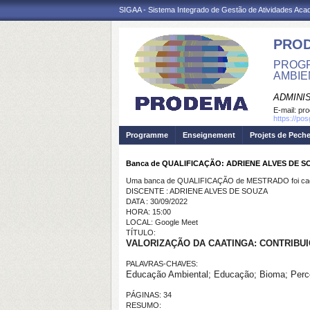
SIGAA - Sistema Integrado de Gestão de Atividades Ac
PRO
PROGR
AMBIE
ADMINI
E-mail:
pr
https://po
Programme
Enseignement
Projets de Pech
Banca de QUALIFICAÇÃO: ADRIENE ALVES DE 
Uma banca de QUALIFICAÇÃO de MESTRADO foi cada
DISCENTE : ADRIENE ALVES DE SOUZA
DATA : 30/09/2022
HORA: 15:00
LOCAL: Google Meet
TÍTULO:
VALORIZAÇÃO DA CAATINGA: CONTRIBU
PALAVRAS-CHAVES:
Educação Ambiental; Educação; Bioma; Perc
PÁGINAS: 34
RESUMO: