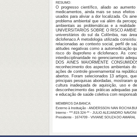
RESUMO:
O progresso científico, aliado ao aumen
medicamentos, ainda mais se seus efeitos
usados para aliviar a dor localizada. Os a
problema ambiental que vai além da percepç
ambientais as problemáticas e a realida
UNIVERSITARIOS SOBRE O RISCO AMBIENT
universitários do sul da Colômbia, nas ár
diclofenaco.A metodologia utilizada consist
relacionadas ao contexto social, perfil de 
atitudes negativas como a automedicação que
risco do ibuprofeno e diclofenaco. As con
interdisciplinaridade no gerenciamento 
DOS AINES MAIORMENTE CONSUMIDOS NA CO
reconhecimento dos aspectos ambientais do
ações de controle governamental na república
abertos. Foram selecionados 13 artigos, qu
principais pesquisas abordadas, mostraram 
cultura inadequada de aquisição, uso e d
desconhecimento das práticas adequadas para s
e educação de saúde coletiva com responsabi
MEMBROS DA BANCA:
Externo à Instituição - ANDERSSON IVAN ROCHA B
Interno - ***.819.324-** - JULIO ALEJANDRO NAVON
Presidente - 1674709 - VIVIANE SOUZA DO AMARAL