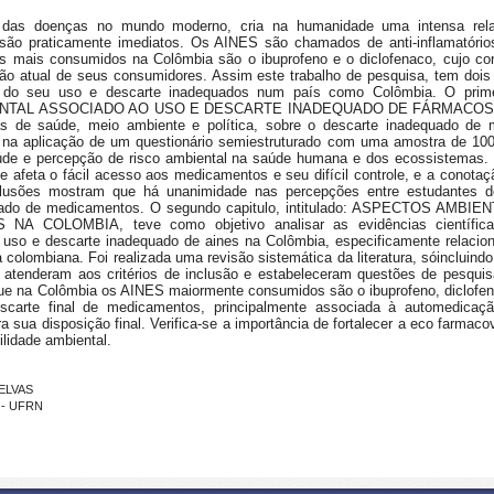
to das doenças no mundo moderno, cria na humanidade uma intensa re
 são praticamente imediatos. Os AINES são chamados de anti-inflamatóri
ines mais consumidos na Colômbia são o ibuprofeno e o diclofenaco, cujo c
ão atual de seus consumidores. Assim este trabalho de pesquisa, tem dois
de do seu uso e descarte inadequados num país como Colômbia. O prim
AL ASSOCIADO AO USO E DESCARTE INADEQUADO DE FÁRMACOS, o qua
eas de saúde, meio ambiente e política, sobre o descarte inadequado de 
iu na aplicação de um questionário semiestruturado com uma amostra de 10
saúde e percepção de risco ambiental na saúde humana e dos ecossistemas. E
 afeta o fácil acesso aos medicamentos e seu difícil controle, e a conotaç
clusões mostram que há unanimidade nas percepções entre estudantes de
adequado de medicamentos. O segundo capitulo, intitulado: ASPECTOS
LOMBIA, teve como objetivo analisar as evidências científicas 
 uso e descarte inadequado de aines na Colômbia, especificamente relaci
 colombiana. Foi realizada uma revisão sistemática da literatura, sóincluind
e atenderam aos critérios de inclusão e estabeleceram questões de pesquis
que na Colômbia os AINES maiormente consumidos são o ibuprofeno, diclofen
escarte final de medicamentos, principalmente associada à automedicaç
ua disposição final. Verifica-se a importância de fortalecer a eco farmacov
lidade ambiental.
UELVAS
I - UFRN