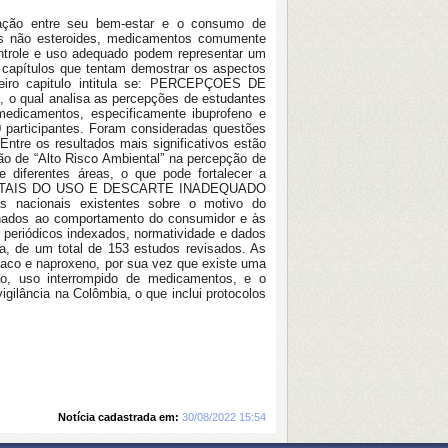
lação entre seu bem-estar e o consumo de
os não esteroides, medicamentos comumente
ontrole e uso adequado podem representar um
 capítulos que tentam demostrar os aspectos
eiro capitulo intitula se: PERCEPÇOES DE
l analisa as percepções de estudantes
medicamentos, especificamente ibuprofeno e
0 participantes. Foram consideradas questões
ntre os resultados mais significativos estão
ão de “Alto Risco Ambiental” na percepção de
 diferentes áreas, o que pode fortalecer a
 AMBIENTAIS DO USO E DESCARTE INADEQUADO
nacionais existentes sobre o motivo do
onados ao comportamento do consumidor e às
o periódicos indexados, normatividade e dados
a, de um total de 153 estudos revisados. As
aco e naproxeno, por sua vez que existe uma
ão, uso interrompido de medicamentos, e o
igilância na Colômbia, o que inclui protocolos
Notícia cadastrada em:
30/08/2022 15:54