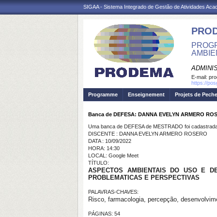
SIGAA - Sistema Integrado de Gestão de Atividades Ac
PRO
PROGR
AMBIE
ADMINI
E-mail:
pr
https://po
Programme
Enseignement
Projets de Pech
Banca de DEFESA: DANNA EVELYN ARMERO RO
Uma banca de DEFESA de MESTRADO foi cadastrada 
DISCENTE : DANNA EVELYN ARMERO ROSERO
DATA : 10/09/2022
HORA: 14:30
LOCAL: Google Meet
TÍTULO:
ASPECTOS AMBIENTAIS DO USO E DE
PROBLEMATICAS E PERSPECTIVAS
PALAVRAS-CHAVES:
Risco, farmacologia, percepção, desenvolvim
PÁGINAS: 54