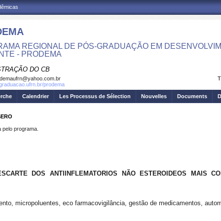
adêmicas
DEMA
AMA REGIONAL DE PÓS-GRADUAÇÃO EM DESENVOLVIM
NTE - PRODEMA
STRAÇÃO DO CB
odemaufrn@yahoo.com.br
T
sgraduacao.ufrn.br/prodema
erche
Calendrier
Les Processus de Sélection
Nouvelles
Documents
D
SERO
pelo programa.
SCARTE DOS ANTIINFLEMATORIOS NÃO ESTEROIDEOS MAIS CO
ento, micropoluentes, eco farmacovigilância, gestão de medicamentos, auto