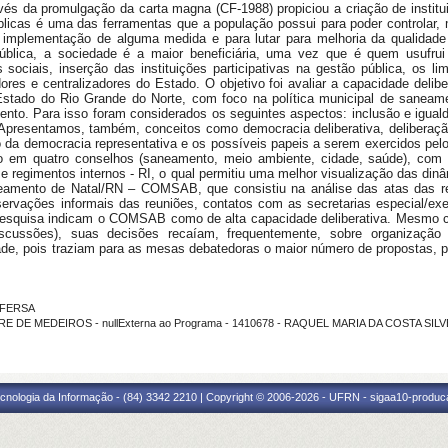
vés da promulgação da carta magna (CF-1988) propiciou a criação de instituiç
icas é uma das ferramentas que a população possui para poder controlar, mon
 implementação de alguma medida e para lutar para melhoria da qualidade 
pública, a sociedade é a maior beneficiária, uma vez que é quem usufr
s sociais, inserção das instituições participativas na gestão pública, os l
ores e centralizadores do Estado. O objetivo foi avaliar a capacidade deli
tado do Rio Grande do Norte, com foco na política municipal de saneam
ento. Para isso foram considerados os seguintes aspectos: inclusão e igual
 Apresentamos, também, conceitos como democracia deliberativa, deliberação 
da democracia representativa e os possíveis papeis a serem exercidos pel
ção em quatro conselhos (saneamento, meio ambiente, cidade, saúde), com 
 regimentos internos - RI, o qual permitiu uma melhor visualização das dinâm
neamento de Natal/RN – COMSAB, que consistiu na análise das atas das reu
ervações informais das reuniões, contatos com as secretarias especial/exe
pesquisa indicam o COMSAB como de alta capacidade deliberativa. Mesmo 
scussões), suas decisões recaíam, frequentemente, sobre organização i
dade, pois traziam para as mesas debatedoras o maior número de propostas, p
 UFERSA
RE DE MEDEIROS - nullExterna ao Programa - 1410678 - RAQUEL MARIA DA COSTA SILVEI
cnologia da Informação - (84) 3342 2210 | Copyright © 2006-2026 - UFRN - sigaa10-produca