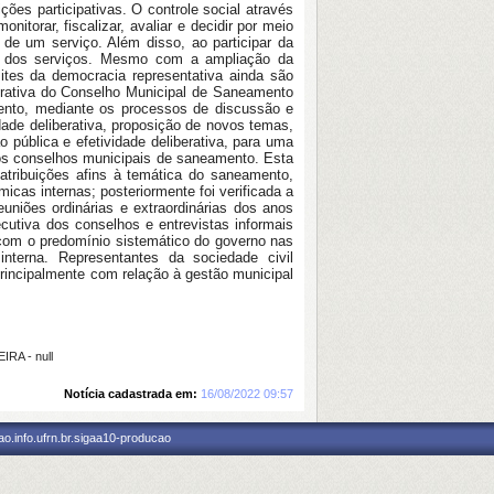
ões participativas. O controle social através
itorar, fiscalizar, avaliar e decidir por meio
de um serviço. Além disso, ao participar da
ui dos serviços. Mesmo com a ampliação da
imites da democracia representativa ainda são
berativa do Conselho Municipal de Saneamento
ento, mediante os processos de discussão e
dade deliberativa, proposição de novos temas,
pública e efetividade deliberativa, para uma
os conselhos municipais de saneamento. Esta
atribuições afins à temática do saneamento,
icas internas; posteriormente foi verificada a
niões ordinárias e extraordinárias dos anos
cutiva dos conselhos e entrevistas informais
com o predomínio sistemático do governo nas
nterna. Representantes da sociedade civil
rincipalmente com relação à gestão municipal
RA - null
Notícia cadastrada em:
16/08/2022 09:57
o.info.ufrn.br.sigaa10-producao