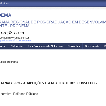
adêmicas
DEMA
AMA REGIONAL DE PÓS-GRADUAÇÃO EM DESENVOLVIM
NTE - PRODEMA
STRAÇÃO DO CB
odemaufrn@yahoo.com.br
T
sgraduacao.ufrn.br/prodema
erche
Calendrier
Les Processus de Sélection
Nouvelles
Documents
D
pelo programa.
M NATAL/RN – ATRIBUIÇÕES E A REALIDADE DOS CONSELHOS
berativa, Políticas Públicas