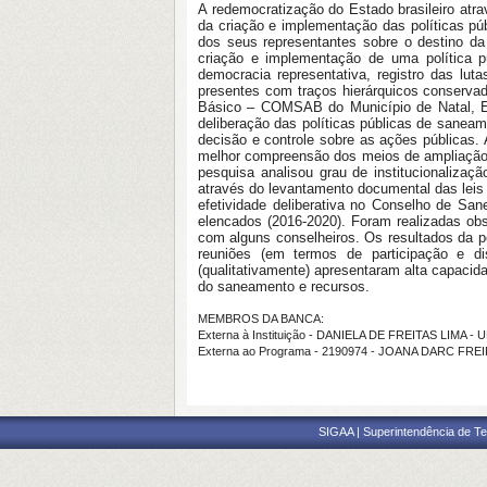
A redemocratização do Estado brasileiro atra
da criação e implementação das políticas públ
dos seus representantes sobre o destino da
criação e implementação de uma política 
democracia representativa, registro das luta
presentes com traços hierárquicos conservad
Básico – COMSAB do Município de Natal, Es
deliberação das políticas públicas de saneam
decisão e controle sobre as ações públicas.
melhor compreensão dos meios de ampliação 
pesquisa analisou grau de institucionaliza
através do levantamento documental das leis e
efetividade deliberativa no Conselho de Sa
elencados (2016-2020). Foram realizadas obs
com alguns conselheiros. Os resultados da 
reuniões (em termos de participação e di
(qualitativamente) apresentaram alta capaci
do saneamento e recursos.
MEMBROS DA BANCA:
Externa à Instituição - DANIELA DE FREITAS LIMA -
Externa ao Programa - 2190974 - JOANA DARC FREI
SIGAA | Superintendência de Te