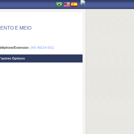
ENTO E MEIO
éléphone/Extension:
(84) 99224-0011
'autres Options