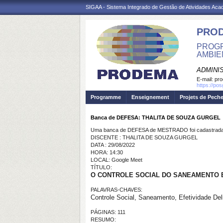
SIGAA - Sistema Integrado de Gestão de Atividades Ac
PRO
PROGR
AMBIE
ADMINI
E-mail:
pr
https://po
Programme
Enseignement
Projets de Pech
Banca de DEFESA: THALITA DE SOUZA GURGEL
Uma banca de DEFESA de MESTRADO foi cadastrada 
DISCENTE : THALITA DE SOUZA GURGEL
DATA : 29/08/2022
HORA: 14:30
LOCAL: Google Meet
TÍTULO:
O CONTROLE SOCIAL DO SANEAMENTO E
PALAVRAS-CHAVES:
Controle Social, Saneamento, Efetividade Deli
PÁGINAS: 111
RESUMO: