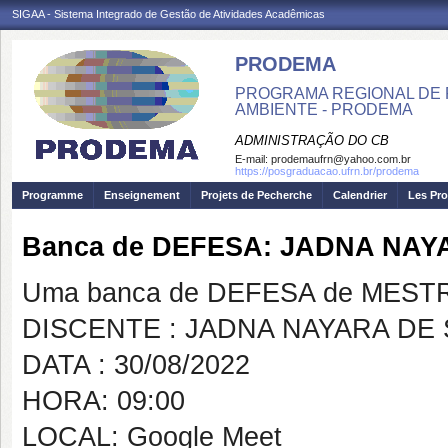
SIGAA - Sistema Integrado de Gestão de Atividades Acadêmicas
PRODEMA
PROGRAMA REGIONAL DE 
AMBIENTE - PRODEMA
ADMINISTRAÇÃO DO CB
E-mail:
prodemaufrn@yahoo.com.br
https://posgraduacao.ufrn.br/prodema
Programme
Enseignement
Projets de Pecherche
Calendrier
Les Pro
Banca de DEFESA: JADNA NA
Uma banca de DEFESA de MESTRAD
DISCENTE : JADNA NAYARA DE
DATA : 30/08/2022
HORA: 09:00
LOCAL: Google Meet