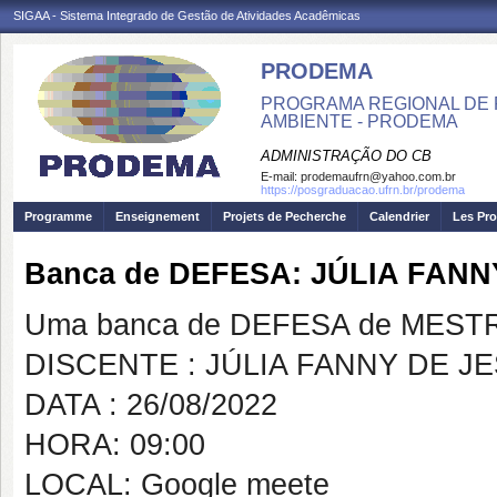
SIGAA - Sistema Integrado de Gestão de Atividades Acadêmicas
PRODEMA
PROGRAMA REGIONAL DE 
AMBIENTE - PRODEMA
ADMINISTRAÇÃO DO CB
E-mail:
prodemaufrn@yahoo.com.br
https://posgraduacao.ufrn.br/prodema
Programme
Enseignement
Projets de Pecherche
Calendrier
Les Pro
Banca de DEFESA: JÚLIA FAN
Uma banca de DEFESA de MESTRAD
DISCENTE : JÚLIA FANNY DE 
DATA : 26/08/2022
HORA: 09:00
LOCAL: Google meete