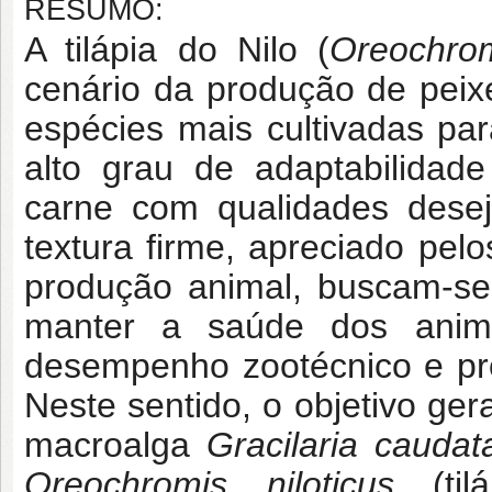
RESUMO:
A tilápia do Nilo (
Oreochrom
cenário da produção de pei
espécies mais cultivadas para
alto grau de adaptabilidade
carne com qualidades desej
textura firme, apreciado pel
produção animal, buscam-se 
manter a saúde dos anima
desempenho zootécnico e prod
Neste sentido, o objetivo gera
macroalga
Gracilaria caudat
Oreochromis niloticus
(til