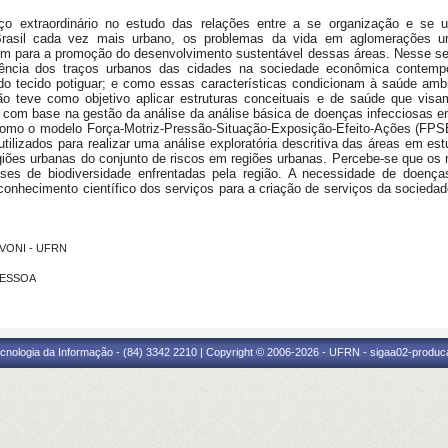
ço extraordinário no estudo das relações entre a se organização e se
rasil cada vez mais urbano, os problemas da vida em aglomerações urb
m para a promoção do desenvolvimento sustentável dessas áreas. Nesse senti
dência dos traços urbanos das cidades na sociedade econômica contempo
do tecido potiguar; e como essas características condicionam à saúde ambi
o teve como objetivo aplicar estruturas conceituais e de saúde que visa
 com base na gestão da análise da análise básica de doenças infecciosas e
 como o modelo Força-Motriz-Pressão-Situação-Exposição-Efeito-Ações (FPSE
ilizados para realizar uma análise exploratória descritiva das áreas em est
giões urbanas do conjunto de riscos em regiões urbanas. Percebe-se que os 
rises de biodiversidade enfrentadas pela região. A necessidade de doenç
conhecimento científico dos serviços para a criação de serviços da socieda
AVONI - UFRN
 PESSOA
cnologia da Informação - (84) 3342 2210 | Copyright © 2006-2026 - UFRN - sigaa02-produca