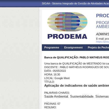
SIGAA - Sistema Integrado de Gestão de Atividades Ac
PRO
PROGR
AMBIE
ADMINI
E-mail:
pr
https://po
Programme
Enseignement
Projets de Pech
Banca de QUALIFICAÇÃO: PABLO MATHEUS RO
Uma banca de QUALIFICAÇÃO de MESTRADO foi cada
DISCENTE : PABLO MATHEUS RODRIGUES DE SO
DATA : 05/05/2022
HORA: 16:30
LOCAL: Google Meet
TÍTULO:
Aplicação de indicadores de saúde ambien
PALAVRAS-CHAVES:
Saúde Ambiental. Sustentabilidade. Sistemas
PÁGINAS: 67
RESUMO: