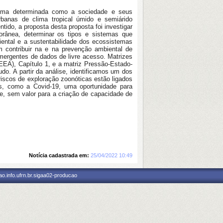
 uma determinada como a sociedade e seus
anas de clima tropical úmido e semiárido
do, a proposta desta proposta foi investigar
rânea, determinar os tipos e sistemas que
ental e a sustentabilidade dos ecossistemas
m contribuir na e na prevenção ambiental de
mergentes de dados de livre acesso. Matrizes
EA), Capítulo 1, e a matriz Pressão-Estado-
udo. A partir da análise, identificamos um dos
riscos de exploração zoonóticas estão ligados
as, como a Covid-19, uma oportunidade para
de, sem valor para a criação de capacidade de
Notícia cadastrada em:
25/04/2022 10:49
o.info.ufrn.br.sigaa02-producao