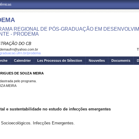
adêmicas
DEMA
AMA REGIONAL DE PÓS-GRADUAÇÃO EM DESENVOLVIM
NTE - PRODEMA
STRAÇÃO DO CB
odemaufrn@yahoo.com.br
T
sgraduacao.ufrn.br/prodema
erche
Calendrier
Les Processus de Sélection
Nouvelles
Documents
D
DRIGUES DE SOUZA MEIRA
strada pelo programa.
UZA MEIRA
tal e sustentabilidade no estudo de infecções emergentes
 Socioecológicos. Infecções Emergentes.