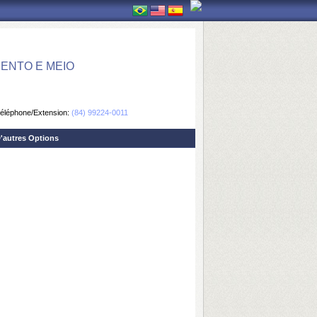
ENTO E MEIO
éléphone/Extension:
(84) 99224-0011
'autres Options