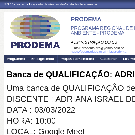
SIGAA - Sistema Integrado de Gestão de Atividades Acadêmicas
PRODEMA
PROGRAMA REGIONAL DE 
AMBIENTE - PRODEMA
ADMINISTRAÇÃO DO CB
E-mail:
prodemaufrn@yahoo.com.br
https://posgraduacao.ufrn.br/prodema
Programme
Enseignement
Projets de Pecherche
Calendrier
Les Pro
Banca de QUALIFICAÇÃO: ADR
Uma banca de QUALIFICAÇÃO de 
DISCENTE : ADRIANA ISRAEL D
DATA : 03/03/2022
HORA: 10:00
LOCAL: Google Meet