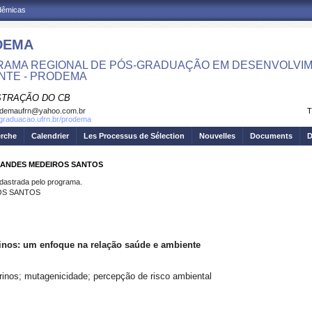
adêmicas
DEMA
AMA REGIONAL DE PÓS-GRADUAÇÃO EM DESENVOLVIM
NTE - PRODEMA
STRAÇÃO DO CB
odemaufrn@yahoo.com.br
T
sgraduacao.ufrn.br/prodema
erche
Calendrier
Les Processus de Sélection
Nouvelles
Documents
D
NANDES MEDEIROS SANTOS
strada pelo programa.
OS SANTOS
rinos: um enfoque na relação saúde e ambiente
inos; mutagenicidade; percepção de risco ambiental