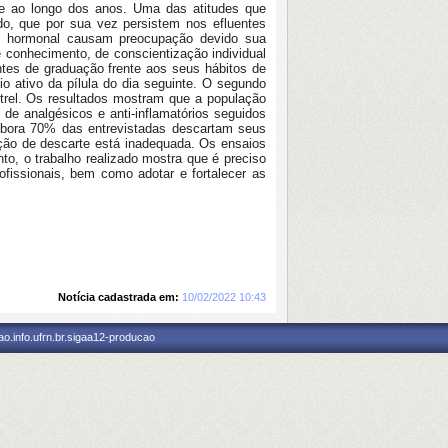
e ao longo dos anos. Uma das atitudes que
o, que por sua vez persistem nos efluentes
m hormonal causam preocupação devido sua
 conhecimento, de conscientização individual
ntes de graduação frente aos seus hábitos de
o ativo da pílula do dia seguinte. O segundo
strel. Os resultados mostram que a população
de analgésicos e anti-inflamatórios seguidos
mbora 70% das entrevistadas descartam seus
ção de descarte está inadequada. Os ensaios
o, o trabalho realizado mostra que é preciso
fissionais, bem como adotar e fortalecer as
Notícia cadastrada em:
10/02/2022 10:43
o.info.ufrn.br.sigaa12-producao