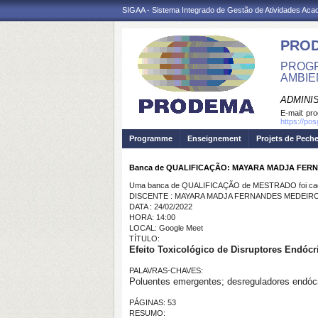
SIGAA - Sistema Integrado de Gestão de Atividades Ac
PRO
PROGR
AMBIE
ADMINI
E-mail:
pr
https://po
Programme
Enseignement
Projets de Pech
Banca de QUALIFICAÇÃO: MAYARA MADJA FER
Uma banca de QUALIFICAÇÃO de MESTRADO foi cada
DISCENTE : MAYARA MADJA FERNANDES MEDEIR
DATA : 24/02/2022
HORA: 14:00
LOCAL: Google Meet
TÍTULO:
Efeito Toxicológico de Disruptores Endóc
PALAVRAS-CHAVES:
Poluentes emergentes; desreguladores endócr
PÁGINAS: 53
RESUMO: