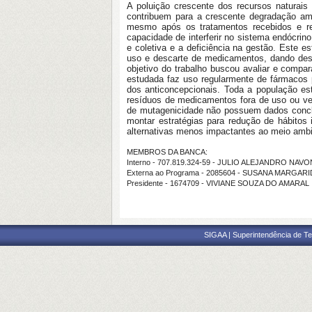
A poluição crescente dos recursos natura
contribuem para a crescente degradação am
mesmo após os tratamentos recebidos e r
capacidade de interferir no sistema endócri
e coletiva e a deficiência na gestão. Este 
uso e descarte de medicamentos, dando desta
objetivo do trabalho buscou avaliar e compa
estudada faz uso regularmente de fármacos p
dos anticoncepcionais. Toda a população e
resíduos de medicamentos fora de uso ou ve
de mutagenicidade não possuem dados conclus
montar estratégias para redução de hábitos
alternativas menos impactantes ao meio ambie
MEMBROS DA BANCA:
Interno - 707.819.324-59 - JULIO ALEJANDRO NAVO
Externa ao Programa - 2085604 - SUSANA MARG
Presidente - 1674709 - VIVIANE SOUZA DO AMARAL
SIGAA | Superintendência de Te