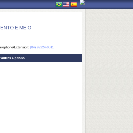
ENTO E MEIO
éléphone/Extension:
(84) 99224-0011
'autres Options