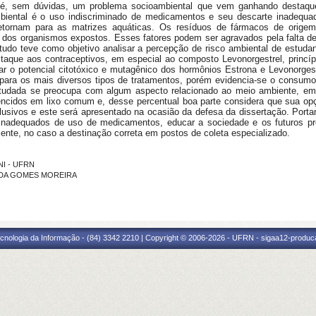
is é, sem dúvidas, um problema socioambiental que vem ganhando destaqu
biental é o uso indiscriminado de medicamentos e seu descarte inadequad
etornam para as matrizes aquáticas. Os resíduos de fármacos de orige
no dos organismos expostos. Esses fatores podem ser agravados pela falta de
estudo teve como objetivo analisar a percepção de risco ambiental de estuda
que aos contraceptivos, em especial ao composto Levonorgestrel, princípi
rar o potencial citotóxico e mutagênico dos hormônios Estrona e Levonorge
ara os mais diversos tipos de tratamentos, porém evidencia-se o consumo 
studada se preocupa com algum aspecto relacionado ao meio ambiente, e
ncidos em lixo comum e, desse percentual boa parte considera que sua op
ivos e este será apresentado na ocasião da defesa da dissertação. Portant
 inadequados de uso de medicamentos, educar a sociedade e os futuros pro
nte, no caso a destinação correta em postos de coleta especializado.
NI - UFRN
ARIDA GOMES MOREIRA
cnologia da Informação - (84) 3342 2210 | Copyright © 2006-2026 - UFRN - sigaa12-produca