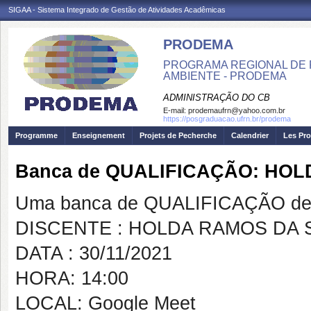
SIGAA - Sistema Integrado de Gestão de Atividades Acadêmicas
PRODEMA
PROGRAMA REGIONAL DE 
AMBIENTE - PRODEMA
ADMINISTRAÇÃO DO CB
E-mail:
prodemaufrn@yahoo.com.br
https://posgraduacao.ufrn.br/prodema
Programme
Enseignement
Projets de Pecherche
Calendrier
Les Pro
Banca de QUALIFICAÇÃO: HOL
Uma banca de QUALIFICAÇÃO de 
DISCENTE : HOLDA RAMOS DA S
DATA : 30/11/2021
HORA: 14:00
LOCAL: Google Meet