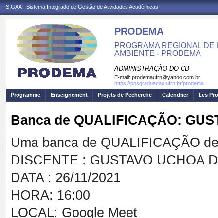
SIGAA - Sistema Integrado de Gestão de Atividades Acadêmicas
PRODEMA
PROGRAMA REGIONAL DE 
AMBIENTE - PRODEMA
ADMINISTRAÇÃO DO CB
E-mail:
prodemaufrn@yahoo.com.br
https://posgraduacao.ufrn.br/prodema
Programme
Enseignement
Projets de Pecherche
Calendrier
Les Pro
Banca de QUALIFICAÇÃO: GU
Uma banca de QUALIFICAÇÃO de 
DISCENTE : GUSTAVO UCHOA 
DATA : 26/11/2021
HORA: 16:00
LOCAL: Google Meet