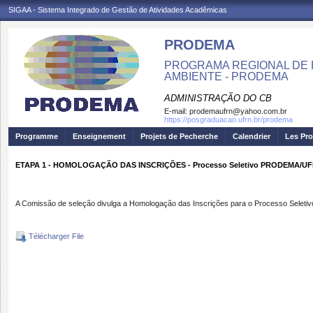
SIGAA - Sistema Integrado de Gestão de Atividades Acadêmicas
PRODEMA
PROGRAMA REGIONAL DE 
AMBIENTE - PRODEMA
ADMINISTRAÇÃO DO CB
E-mail:
prodemaufrn@yahoo.com.br
https://posgraduacao.ufrn.br/prodema
Programme
Enseignement
Projets de Pecherche
Calendrier
Les Pro
ETAPA 1 - HOMOLOGAÇÃO DAS INSCRIÇÕES - Processo Seletivo PRODEMA/UFRN (M
A Comissão de seleção divulga a Homologação das Inscrições para o Processo Selet
Télécharger File