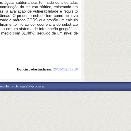
 as águas subterrâneas têm sido consideradas
ontaminação do recurso hídrico, colocando em
, a avaliação de vulnerabilidade é requisito
rrâneas. O presente estudo tem como objetivo
utilizado o método GODS que propõe um cálculo
finamento hidráulico, ocorrência do substrato
ento em um sistema de informação geográfica.
vel médio com 31,48%, seguido de um nível de
Notícia cadastrada em:
20/08/2021 17:16
o.info.ufrn.br.sigaa14-producao