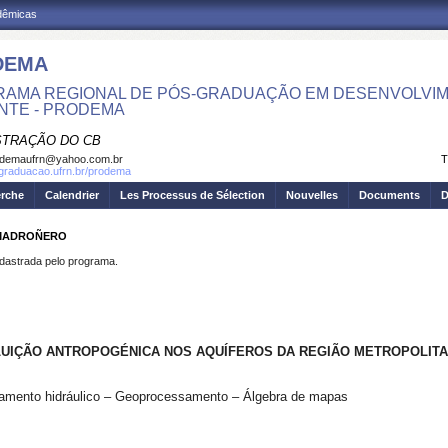
adêmicas
DEMA
AMA REGIONAL DE PÓS-GRADUAÇÃO EM DESENVOLVIM
NTE - PRODEMA
STRAÇÃO DO CB
odemaufrn@yahoo.com.br
T
sgraduacao.ufrn.br/prodema
erche
Calendrier
Les Processus de Sélection
Nouvelles
Documents
D
A MADROÑERO
strada pelo programa.
LUIÇÃO ANTROPOGÉNICA NOS AQUÍFEROS DA REGIÃO METROPOLITA
finamento hidráulico – Geoprocessamento – Álgebra de mapas