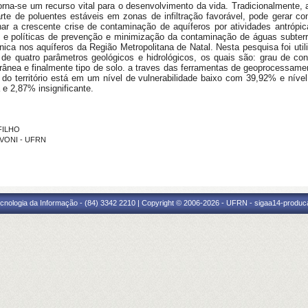
orna-se um recurso vital para o desenvolvimento da vida. Tradicionalmente,
arte de poluentes estáveis em zonas de infiltração favorável, pode gerar c
ar a crescente crise de contaminação de aquíferos por atividades antrópicas
ias e políticas de prevenção e minimização da contaminação de águas subte
génica nos aquíferos da Região Metropolitana de Natal. Nesta pesquisa foi 
 de quatro parâmetros geológicos e hidrológicos, os quais são: grau de con
errânea e finalmente tipo de solo. a traves das ferramentas de geoprocessam
 do território está em um nível de vulnerabilidade baixo com 39,92% e ní
 e 2,87% insignificante.
 FILHO
AVONI - UFRN
cnologia da Informação - (84) 3342 2210 | Copyright © 2006-2026 - UFRN - sigaa14-produca