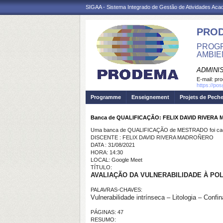
SIGAA - Sistema Integrado de Gestão de Atividades Ac
PRO
PROGR
AMBIE
ADMINI
E-mail:
pr
https://po
Programme
Enseignement
Projets de Pech
Banca de QUALIFICAÇÃO: FELIX DAVID RIVER
Uma banca de QUALIFICAÇÃO de MESTRADO foi cada
DISCENTE : FELIX DAVID RIVERA MADROÑERO
DATA : 31/08/2021
HORA: 14:30
LOCAL: Google Meet
TÍTULO:
AVALIAÇÃO DA VULNERABILIDADE À PO
PALAVRAS-CHAVES:
Vulnerabilidade intrínseca – Litologia – Con
PÁGINAS: 47
RESUMO: