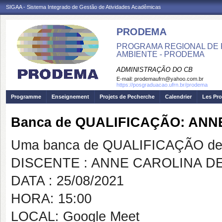
SIGAA - Sistema Integrado de Gestão de Atividades Acadêmicas
PRODEMA
PROGRAMA REGIONAL DE 
AMBIENTE - PRODEMA
ADMINISTRAÇÃO DO CB
E-mail:
prodemaufrn@yahoo.com.br
https://posgraduacao.ufrn.br/prodema
Programme
Enseignement
Projets de Pecherche
Calendrier
Les Pro
Banca de QUALIFICAÇÃO: AN
Uma banca de QUALIFICAÇÃO de 
DISCENTE : ANNE CAROLINA D
DATA : 25/08/2021
HORA: 15:00
LOCAL: Google Meet