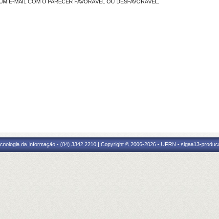
UM E-MAIL COM O PARECER FAVORÁVEL OU DESFAVORÁVEL.
cnologia da Informação - (84) 3342 2210 | Copyright © 2006-2026 - UFRN - sigaa13-produca