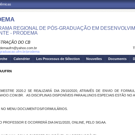
adêmicas
DEMA
AMA REGIONAL DE PÓS-GRADUAÇÃO EM DESENVOLVIM
NTE - PRODEMA
STRAÇÃO DO CB
odemaufrn@yahoo.com.br
T
sgraduacao.ufrn.br/prodema
erche
Calendrier
Les Processus de Sélection
Nouvelles
Documents
D
MA/UFRN
EMESTRE 2020.2 SE REALIZARÁ DIA 29/10/2020, ATRAVÉS DE ENVIO DE FOR
OO.COM.BR. AS DISCIPLINAS DISPONÍVEIS PARA ALUNOS ESPECIAIS ESTÃO NO 
E NO MENU DOCUMENTOS/FORMULÁRIOS.
 PROFESSOR E OCORRERÁ DIA 04/11/2020, ONLINE, PELO SIGAA.