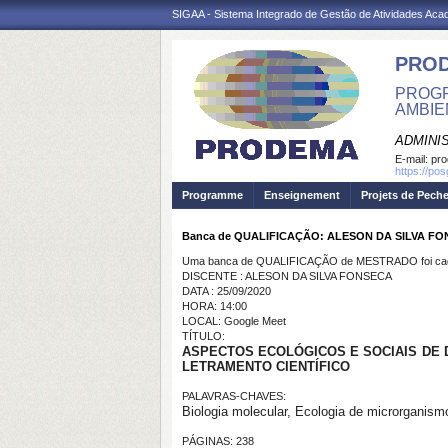
SIGAA - Sistema Integrado de Gestão de Atividades Ac
PRO
PROGR
AMBIE
ADMINI
E-mail:
pr
https://po
Programme
Enseignement
Projets de Pech
Banca de QUALIFICAÇÃO: ALESON DA SILVA F
Uma banca de QUALIFICAÇÃO de MESTRADO foi cada
DISCENTE : ALESON DA SILVA FONSECA
DATA : 25/09/2020
HORA: 14:00
LOCAL: Google Meet
TÍTULO:
ASPECTOS ECOLÓGICOS E SOCIAIS DE 
LETRAMENTO CIENTÍFICO
PALAVRAS-CHAVES:
Biologia molecular, Ecologia de microrganism
PÁGINAS: 238