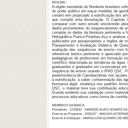
RESUMO:
A região semiárida do Nordeste brasileiro so
do poder público em traçar medidas de gestã
cenário tem propiciado a eutrofização dos a
que compõe esta dissertação. O Capítulo 1
comparar com outro estudo envolvendo abord
dados provenientes do sequenciamento de am
compilar os dados da literatura pertinente a 
Hidrográfica Piancó-Piranhas-Açu e analisar 
publicados por pesquisadores e órgãos de mo
Planejamento e Avaliação Didática de Quest
avaliação das sequências de ensino com fo
referencial teórico pertinente e apreciado p
pedagógicas de professores em formação ini
científico relacionada as temáticas da água
graduandos e graduados em Licenciatura em Ci
sequência de ensino usando o IPAD QSC. Por
predominância de Cianobactérias nos açudes 
à eutrofização, a saber, contaminação das á
biomassa algal, mudança nos padrões limno
QSC, o material teve sua contribuição educa
ficando evidente sua validação como materia
processos educativos como forma de contribuir
MEMBROS DA BANCA:
Presidente - 2218942 - IVANEIDE ALVES SOARES D
Externa ao Programa - 2200167 - MAGNOLIA FE
Externa à Instituição - MARIA LUISA QUININO DE 