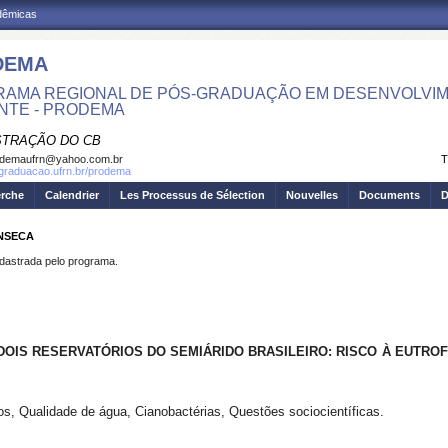
adêmicas
DEMA
AMA REGIONAL DE PÓS-GRADUAÇÃO EM DESENVOLVIM
NTE - PRODEMA
STRAÇÃO DO CB
odemaufrn@yahoo.com.br
T
sgraduacao.ufrn.br/prodema
erche
Calendrier
Les Processus de Sélection
Nouvelles
Documents
D
ONSECA
strada pelo programa.
DOIS RESERVATÓRIOS DO SEMIÁRIDO BRASILEIRO: RISCO À EUTRO
os, Qualidade de água, Cianobactérias, Questões sociocientíficas.