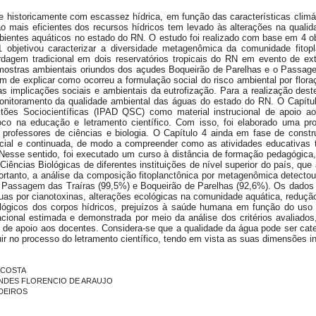
fre historicamente com escassez hídrica, em função das características clim
o mais eficientes dos recursos hídricos tem levado às alterações na quali
mbientes aquáticos no estado do RN. O estudo foi realizado com base em 4 o
 objetivou caracterizar a diversidade metagenômica da comunidade fitop
agem tradicional em dois reservatórios tropicais do RN em evento de ex
ostras ambientais oriundos dos açudes Boqueirão de Parelhas e o Passagem
fim de explicar como ocorreu a formulação social do risco ambiental por flo
as implicações sociais e ambientais da eutrofização. Para a realização dest
nitoramento da qualidade ambiental das águas do estado do RN. O Capítulo 
ões Sociocientíficas (IPAD QSC) como material instrucional de apoio ao
co na educação e letramento científico. Com isso, foi elaborado uma pro
or professores de ciências e biologia. O Capítulo 4 ainda em fase de const
cial e continuada, de modo a compreender como as atividades educativas 
. Nesse sentido, foi executado um curso à distância de formação pedagógic
ências Biológicas de diferentes instituições de nível superior do país, que 
tanto, a análise da composição fitoplanctônica por metagenômica detectou 
Passagem das Traíras (99,5%) e Boqueirão de Parelhas (92,6%). Os dados da
guas por cianotoxinas, alterações ecológicas na comunidade aquática, reduçã
lógicos dos corpos hídricos, prejuízos à saúde humana em função do us
cional estimada e demonstrada por meio da análise dos critérios avaliados
l de apoio aos docentes. Considera-se que a qualidade da água pode ser cat
 no processo do letramento científico, tendo em vista as suas dimensões inte
A COSTA
RNANDES FLORENCIO DE ARAUJO
MEDEIROS