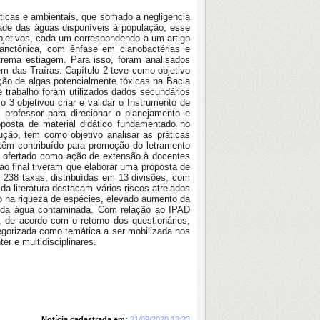
áticas e ambientais, que somado a negligencia
dade das águas disponíveis à população, esse
bjetivos, cada um correspondendo a um artigo
lanctônica, com ênfase em cianobactérias e
trema estiagem. Para isso, foram analisados
 das Traíras. Capítulo 2 teve como objetivo
ração de algas potencialmente tóxicas na Bacia
e trabalho foram utilizados dados secundários
3 objetivou criar e validar o Instrumento de
 professor para direcionar o planejamento e
posta de material didático fundamentado no
rução, tem como objetivo analisar as práticas
têm contribuído para promoção do letramento
a, ofertado como ação de extensão à docentes
ao final tiveram que elaborar uma proposta de
238 taxas, distribuídas em 13 divisões, com
 literatura destacam vários riscos atrelados
o na riqueza de espécies, elevado aumento da
o da água contaminada. Com relação ao IPAD
, de acordo com o retorno dos questionários,
egorizada como temática a ser mobilizada nos
r e multidisciplinares.
Notícia cadastrada em:
21/09/2020 13:23