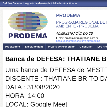
SIGAA - Sistema Integrado de Gestão de Atividades Acadêmicas
PRODEMA
PROGRAMA REGIONAL DE 
AMBIENTE - PRODEMA
ADMINISTRAÇÃO DO CB
E-mail:
prodemaufrn@yahoo.com.br
https://posgraduacao.ufrn.br/prodema
Programme
Enseignement
Projets de Pecherche
Calendrier
Les Pro
Banca de DEFESA: THATIANE 
Uma banca de DEFESA de MESTRAD
DISCENTE : THATIANE BRITO D
DATA : 31/08/2020
HORA: 14:00
LOCAL: Google Meet