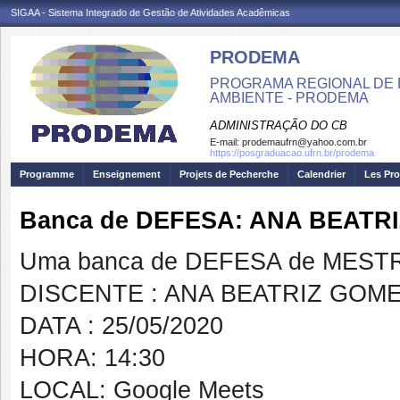
SIGAA - Sistema Integrado de Gestão de Atividades Acadêmicas
PRODEMA
PROGRAMA REGIONAL DE 
AMBIENTE - PRODEMA
ADMINISTRAÇÃO DO CB
E-mail:
prodemaufrn@yahoo.com.br
https://posgraduacao.ufrn.br/prodema
Programme
Enseignement
Projets de Pecherche
Calendrier
Les Pro
Banca de DEFESA: ANA BEATR
Uma banca de DEFESA de MESTRAD
DISCENTE : ANA BEATRIZ GOM
DATA : 25/05/2020
HORA: 14:30
LOCAL: Google Meets