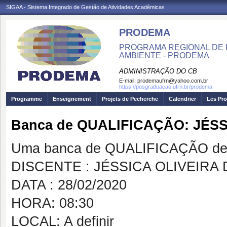
SIGAA - Sistema Integrado de Gestão de Atividades Acadêmicas
PRODEMA
PROGRAMA REGIONAL DE 
AMBIENTE - PRODEMA
ADMINISTRAÇÃO DO CB
E-mail:
prodemaufrn@yahoo.com.br
https://posgraduacao.ufrn.br/prodema
Programme
Enseignement
Projets de Pecherche
Calendrier
Les Pro
Banca de QUALIFICAÇÃO: JÉS
Uma banca de QUALIFICAÇÃO de 
DISCENTE : JÉSSICA OLIVEIRA
DATA : 28/02/2020
HORA: 08:30
LOCAL: A definir