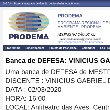
SIGAA - Sistema Integrado de Gestão de Atividades Acadêmicas
PRODEMA
PROGRAMA REGIONAL DE 
AMBIENTE - PRODEMA
ADMINISTRAÇÃO DO CB
E-mail:
prodemaufrn@yahoo.com.br
https://posgraduacao.ufrn.br/prodema
Programme
Enseignement
Projets de Pecherche
Calendrier
Les Pro
Banca de DEFESA: VINICIUS G
Uma banca de DEFESA de MESTRAD
DISCENTE : VINICIUS GABRIEL 
DATA : 02/03/2020
HORA: 16:00
LOCAL: Anfiteatro das Aves, Cent