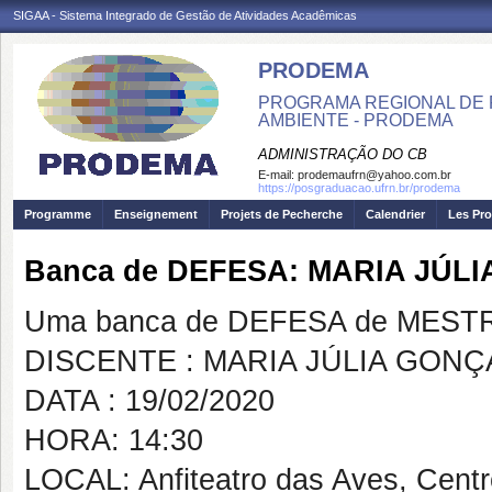
SIGAA - Sistema Integrado de Gestão de Atividades Acadêmicas
PRODEMA
PROGRAMA REGIONAL DE 
AMBIENTE - PRODEMA
ADMINISTRAÇÃO DO CB
E-mail:
prodemaufrn@yahoo.com.br
https://posgraduacao.ufrn.br/prodema
Programme
Enseignement
Projets de Pecherche
Calendrier
Les Pro
Banca de DEFESA: MARIA JÚL
Uma banca de DEFESA de MESTRAD
DISCENTE : MARIA JÚLIA GON
DATA : 19/02/2020
HORA: 14:30
LOCAL: Anfiteatro das Aves, Cent