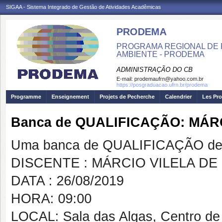
SIGAA - Sistema Integrado de Gestão de Atividades Acadêmicas
PRODEMA
PROGRAMA REGIONAL DE 
AMBIENTE - PRODEMA
ADMINISTRAÇÃO DO CB
E-mail:
prodemaufrn@yahoo.com.br
https://posgraduacao.ufrn.br/prodema
Programme
Enseignement
Projets de Pecherche
Calendrier
Les Pro
Banca de QUALIFICAÇÃO: MÁR
Uma banca de QUALIFICAÇÃO de 
DISCENTE : MÁRCIO VILELA DE
DATA : 26/08/2019
HORA: 09:00
LOCAL: Sala das Algas, Centro de