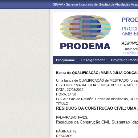
SIGAA - Sistema Integrado de Gestão de Atividades Ac
PRO
PROGR
AMBIE
ADMINI
E-mail:
pr
https://po
Programme
Enseignement
Projets de Pech
Banca de QUALIFICAÇÃO: MARIA JÚLIA GONÇA
Uma banca de QUALIFICAÇÃO de MESTRADO foi cada
DISCENTE : MARIA JÚLIA GONÇALVES DE ARAÚJO
DATA : 27/08/2019
HORA: 14:30
LOCAL: Sala de Reunião, Centro de Biociências, UFR
TÍTULO:
RESÍDUOS DA CONSTRUÇÃO CIVIL: UMA 
PALAVRAS-CHAVES:
Resíduos da Construção Civil, Sustentabilidad
PÁGINAS: 42
RESUMO: