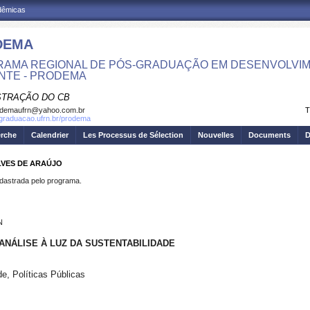
adêmicas
DEMA
AMA REGIONAL DE PÓS-GRADUAÇÃO EM DESENVOLVIM
NTE - PRODEMA
STRAÇÃO DO CB
odemaufrn@yahoo.com.br
T
sgraduacao.ufrn.br/prodema
erche
Calendrier
Les Processus de Sélection
Nouvelles
Documents
D
LVES DE ARAÚJO
strada pelo programa.
N
ANÁLISE À LUZ DA SUSTENTABILIDADE
e, Políticas Públicas