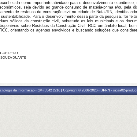
 é reconhecida como importante atividade para o desenvolvimento econômic
 econômicos, seja devido ao grande consumo de matéria-prima e/ou pela d
amento de resíduos da construção civil na cidade de Natal/RN, identificando
a sustentabilidade. Para o desenvolvimento dessa parte da pesquisa, foi feit
íduos sólidos da construção civil, sobretudo as leis municipais e os docume
 disponíveis sobre Resíduos da Construção Civil- RCC em âmbito local, bem
 RCC, orientando os agentes envolvidos e buscando soluções que consider
 FIGUEIREDO
DE SOUZA DUARTE
cnologia da Informação - (84) 3342 2210 | Copyright © 2006-2026 - UFRN - sigaa02-produca