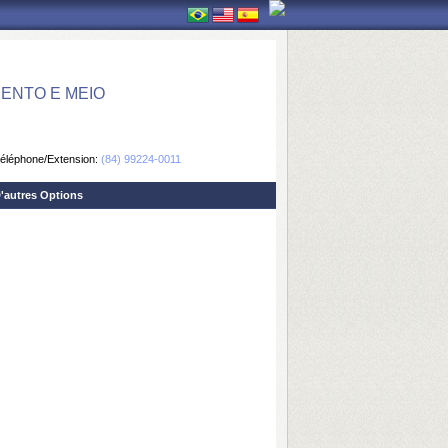
ENTO E MEIO
éléphone/Extension:
(84) 99224-0011
'autres Options