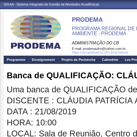
SIGAA - Sistema Integrado de Gestão de Atividades Acadêmicas
PRODEMA
PROGRAMA REGIONAL DE 
AMBIENTE - PRODEMA
ADMINISTRAÇÃO DO CB
E-mail:
prodemaufrn@yahoo.com.br
https://posgraduacao.ufrn.br/prodema
Programme
Enseignement
Projets de Pecherche
Calendrier
Les Pro
Banca de QUALIFICAÇÃO: CLÁU
Uma banca de QUALIFICAÇÃO de 
DISCENTE : CLÁUDIA PATRÍCIA 
DATA : 21/08/2019
HORA: 10:00
LOCAL: Sala de Reunião, Centro 