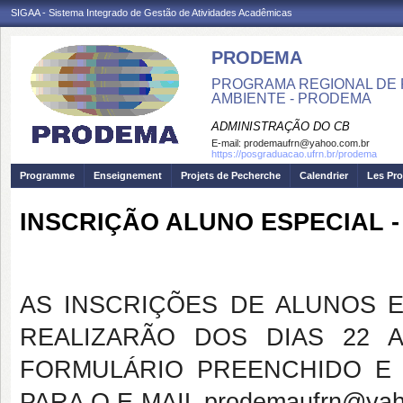
SIGAA - Sistema Integrado de Gestão de Atividades Acadêmicas
PRODEMA
PROGRAMA REGIONAL DE 
AMBIENTE - PRODEMA
ADMINISTRAÇÃO DO CB
E-mail:
prodemaufrn@yahoo.com.br
https://posgraduacao.ufrn.br/prodema
Programme
Enseignement
Projets de Pecherche
Calendrier
Les Pro
INSCRIÇÃO ALUNO ESPECIAL -
AS INSCRIÇÕES DE ALUNOS E
REALIZARÃO DOS DIAS 22 A
FORMULÁRIO PREENCHIDO E
PARA O E-MAIL prodemaufrn@yah