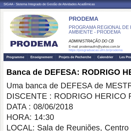
SIGAA - Sistema Integrado de Gestão de Atividades Acadêmicas
PRODEMA
PROGRAMA REGIONAL DE 
AMBIENTE - PRODEMA
ADMINISTRAÇÃO DO CB
E-mail:
prodemaufrn@yahoo.com.br
https://posgraduacao.ufrn.br/prodema
Programme
Enseignement
Projets de Pecherche
Calendrier
Les Pro
Banca de DEFESA: RODRIGO 
Uma banca de DEFESA de MESTRAD
DISCENTE : RODRIGO HERICO
DATA : 08/06/2018
HORA: 14:30
LOCAL: Sala de Reuniões, Centro