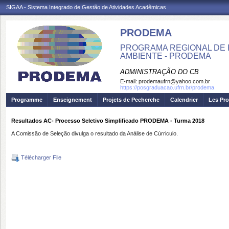
SIGAA - Sistema Integrado de Gestão de Atividades Acadêmicas
PRODEMA
PROGRAMA REGIONAL DE 
AMBIENTE - PRODEMA
ADMINISTRAÇÃO DO CB
E-mail:
prodemaufrn@yahoo.com.br
https://posgraduacao.ufrn.br/prodema
Programme
Enseignement
Projets de Pecherche
Calendrier
Les Pro
Resultados AC- Processo Seletivo Simplificado PRODEMA - Turma 2018
A Comissão de Seleção divulga o resultado da Análise de Cúrriculo.
Télécharger File