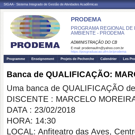
SIGAA - Sistema Integrado de Gestão de Atividades Acadêmicas
PRODEMA
PROGRAMA REGIONAL DE 
AMBIENTE - PRODEMA
ADMINISTRAÇÃO DO CB
E-mail:
prodemaufrn@yahoo.com.br
https://posgraduacao.ufrn.br/prodema
Programme
Enseignement
Projets de Pecherche
Calendrier
Les Pro
Banca de QUALIFICAÇÃO: MA
Uma banca de QUALIFICAÇÃO de 
DISCENTE : MARCELO MOREIR
DATA : 23/02/2018
HORA: 14:30
LOCAL: Anfiteatro das Aves, Cent