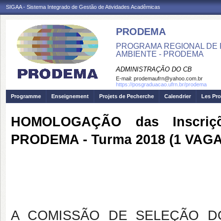
SIGAA - Sistema Integrado de Gestão de Atividades Acadêmicas
PRODEMA
PROGRAMA REGIONAL DE 
AMBIENTE - PRODEMA
ADMINISTRAÇÃO DO CB
E-mail:
prodemaufrn@yahoo.com.br
https://posgraduacao.ufrn.br/prodema
Programme
Enseignement
Projets de Pecherche
Calendrier
Les Pro
HOMOLOGAÇÃO das Inscriçõe
PRODEMA - Turma 2018 (1 VAGA
A COMISSÃO DE SELEÇÃO DO