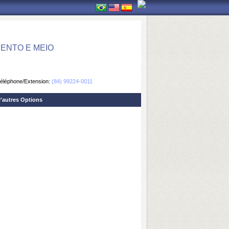
ENTO E MEIO
éléphone/Extension:
(84) 99224-0011
'autres Options