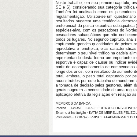
Neste trabalho, em seu primeiro capítulo, a
SE e S), considerando sua categoria trófica
Também foi analisado como os pescadores p
regulamentação. Utilizou-se um questionár
resultados sugerem uma tendência decresce
preferencial da pesca esportiva subaquática
espécies-alvo, com os pescadores do Norde
pescadores subaquáticos que não conhecem r
todos os lugares. No segundo capítulo, anali
capturando grandes quantidades de peixes pe
reprodutiva e fenotípica, e as característi
determinam o seu nível trófico na cadeia alim
representando desta forma um importante ind
esportiva é capaz de causar ou indicar evid
partir do acompanhamento de campeonatos d
longo dos anos, com resultado de aumento 
total, embora, o peso total capturado por pe
reconstruídos por este trabalho demonstram 
a tomada de decisão pelos gestores, além d
gerais sugerem a necessidade de uma regulame
aplicação efetiva da legislação em relação 
MEMBROS DA BANCA:
Interno - 1149351 - JORGE EDUARDO LINS OLIVEI
Externo à Instituição - KATIA DE MEIRELLES FELIZ
Presidente - 1718747 - PRISCILA FABIANA MACEDO