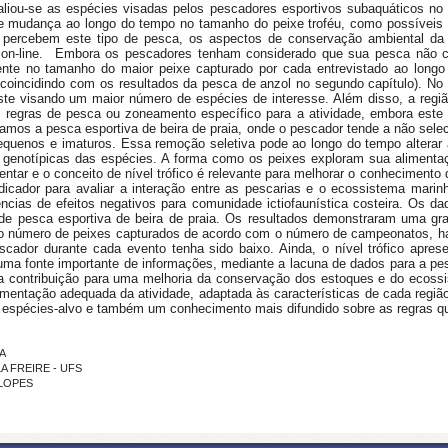
valiou-se as espécies visadas pelos pescadores esportivos subaquáticos no B
 e mudança ao longo do tempo no tamanho do peixe troféu, como possíveis i
ercebem este tipo de pesca, os aspectos de conservação ambiental da a
io on-line. Embora os pescadores tenham considerado que sua pesca não 
nte no tamanho do maior peixe capturado por cada entrevistado ao longo
 (coincidindo com os resultados da pesca de anzol no segundo capítulo). N
ste visando um maior número de espécies de interesse. Além disso, a reg
egras de pesca ou zoneamento específico para a atividade, embora este 
samos a pesca esportiva de beira de praia, onde o pescador tende a não sele
quenos e imaturos. Essa remoção seletiva pode ao longo do tempo alterar a
cas genotípicas das espécies. A forma como os peixes exploram sua alimenta
entar e o conceito de nível trófico é relevante para melhorar o conheciment
icador para avaliar a interação entre as pescarias e o ecossistema marin
ências de efeitos negativos para comunidade ictiofaunística costeira. Os d
e pesca esportiva de beira de praia. Os resultados demonstraram uma
gr
do número de peixes capturados de acordo com o número de campeonatos, h
scador durante cada evento tenha sido baixo. Ainda, o nível trófico aprese
uma fonte importante de informações, mediante a lacuna de dados para a pes
a contribuição para uma melhoria da conservação dos estoques e do ecossi
ntação adequada da atividade, adaptada às características de cada região b
às espécies-alvo e também um conhecimento mais difundido sobre as regras q
RA
OLA FREIRE - UFS
 LOPES