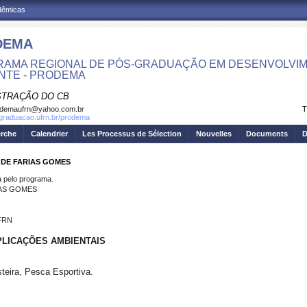
adêmicas
DEMA
AMA REGIONAL DE PÓS-GRADUAÇÃO EM DESENVOLVIM
NTE - PRODEMA
STRAÇÃO DO CB
odemaufrn@yahoo.com.br
T
sgraduacao.ufrn.br/prodema
erche
Calendrier
Les Processus de Sélection
Nouvelles
Documents
D
 DE FARIAS GOMES
pelo programa.
IAS GOMES
UFRN
PLICAÇÕES AMBIENTAIS
teira, Pesca Esportiva.