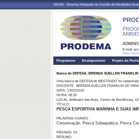
SIGAA - Sistema Integrado de Gestão de Atividades Ac
PRO
PROGR
AMBIE
ADMINI
E-mail:
pr
https://po
Programme
Enseignement
Projets de Pech
Banca de DEFESA: BRENDA SUELLEN FRANKLIN
Uma banca de DEFESA de MESTRADO foi cadastrada 
DISCENTE : BRENDA SUELLEN FRANKLIN DE FAR
DATA : 23/02/2018
HORA: 08:30
LOCAL: Anfiteatro das Aves, Centro de Biociências, 
TÍTULO:
PESCA ESPORTIVA MARINHA E SUAS IM
PALAVRAS-CHAVES:
Conservação, Pesca Subaquática, Pesca Cos
PÁGINAS: 63
RESUMO: