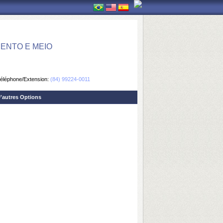
ENTO E MEIO
éléphone/Extension:
(84) 99224-0011
'autres Options