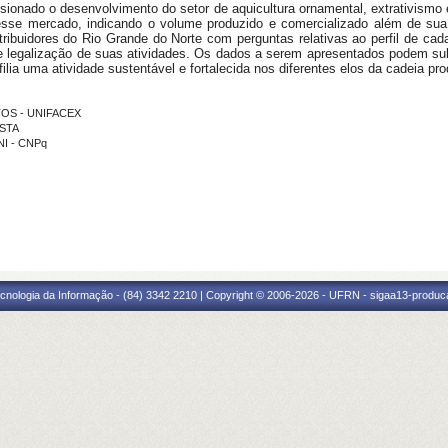
ionado o desenvolvimento do setor de aquicultura ornamental, extrativismo 
esse mercado, indicando o volume produzido e comercializado além de sua 
istribuidores do Rio Grande do Norte com perguntas relativas ao perfil de 
e legalização de suas atividades. Os dados a serem apresentados podem subsi
filia uma atividade sustentável e fortalecida nos diferentes elos da cadeia pr
NTOS - UNIFACEX
OSTA
NI - CNPq
cnologia da Informação - (84) 3342 2210 | Copyright © 2006-2026 - UFRN - sigaa13-produca