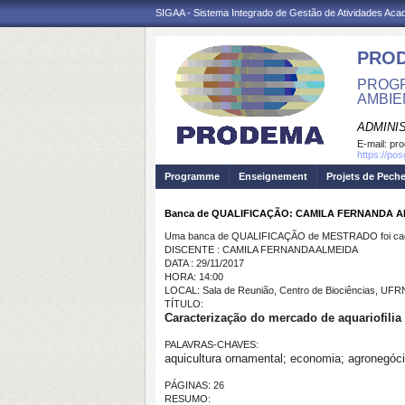
SIGAA - Sistema Integrado de Gestão de Atividades Ac
PRO
PROGR
AMBIE
ADMINI
E-mail:
pr
https://po
Programme
Enseignement
Projets de Pech
Banca de QUALIFICAÇÃO: CAMILA FERNANDA 
Uma banca de QUALIFICAÇÃO de MESTRADO foi cada
DISCENTE : CAMILA FERNANDA ALMEIDA
DATA : 29/11/2017
HORA: 14:00
LOCAL: Sala de Reunião, Centro de Biociências, UFR
TÍTULO:
Caracterização do mercado de aquariofilia
PALAVRAS-CHAVES:
aquicultura ornamental; economia; agronegóc
PÁGINAS: 26
RESUMO: