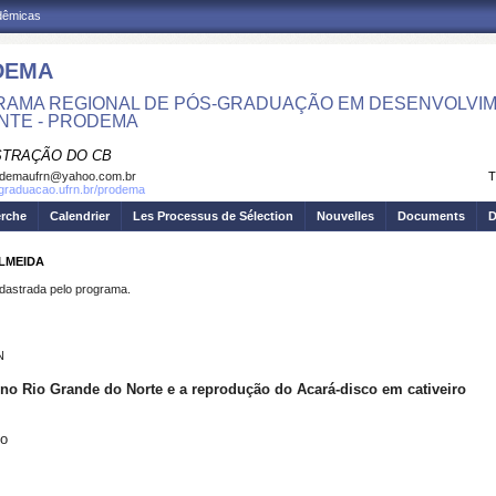
adêmicas
DEMA
AMA REGIONAL DE PÓS-GRADUAÇÃO EM DESENVOLVIM
NTE - PRODEMA
STRAÇÃO DO CB
odemaufrn@yahoo.com.br
T
sgraduacao.ufrn.br/prodema
erche
Calendrier
Les Processus de Sélection
Nouvelles
Documents
D
ALMEIDA
strada pelo programa.
N
 no Rio Grande do Norte e a reprodução do Acará-disco em cativeiro
io