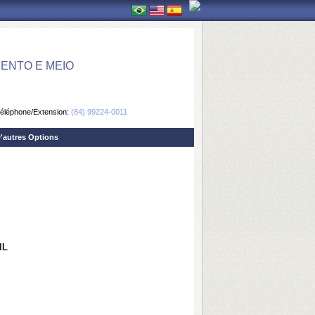
ENTO E MEIO
éléphone/Extension:
(84) 99224-0011
'autres Options
IL