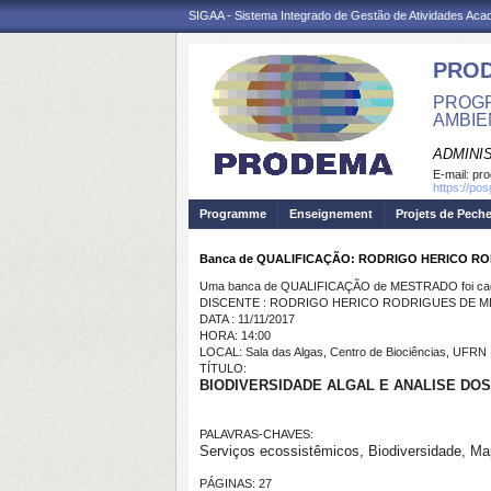
SIGAA - Sistema Integrado de Gestão de Atividades Ac
PRO
PROGR
AMBIE
ADMINI
E-mail:
pr
https://po
Programme
Enseignement
Projets de Pech
Banca de QUALIFICAÇÃO: RODRIGO HERICO R
Uma banca de QUALIFICAÇÃO de MESTRADO foi cada
DISCENTE : RODRIGO HERICO RODRIGUES DE 
DATA : 11/11/2017
HORA: 14:00
LOCAL: Sala das Algas, Centro de Biociências, UFRN
TÍTULO:
BIODIVERSIDADE ALGAL E ANALISE DO
PALAVRAS-CHAVES:
Serviços ecossistêmicos, Biodiversidade, Ma
PÁGINAS: 27