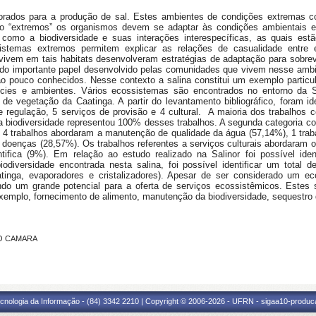
lorados para a produção de sal. Estes ambientes de condições extremas co
o “extremos” os organismos devem se adaptar às condições ambientais es
s como a biodiversidade e suas interações interespecíficas, as quais est
sistemas extremos permitem explicar as relações de casualidade entr
ivem em tais habitats desenvolveram estratégias de adaptação para sobrev
r do importante papel desenvolvido pelas comunidades que vivem nesse ambi
ão pouco conhecidos. Nesse contexto a salina constitui um exemplo partic
écies e ambientes. Vários ecossistemas são encontrados no entorno da 
 vegetação da Caatinga. A partir do levantamento bibliográfico, foram ide
e regulação, 5 serviços de provisão e 4 cultural. A maioria dos trabalhos 
a biodiversidade representou 100% desses trabalhos. A segunda categoria c
o, 4 trabalhos abordaram a manutenção de qualidade da água (57,14%), 1 trab
 doenças (28,57%). Os trabalhos referentes a serviços culturais abordaram o
ntifica (9%). Em relação ao estudo realizado na Salinor foi possível ide
diversidade encontrada nesta salina, foi possível identificar um total 
tinga, evaporadores e cristalizadores). Apesar de ser considerado um eco
iando um grande potencial para a oferta de serviços ecossistêmicos. Estes
xemplo, fornecimento de alimento, manutenção da biodiversidade, sequestro
IO CAMARA
cnologia da Informação - (84) 3342 2210 | Copyright © 2006-2026 - UFRN - sigaa10-produca