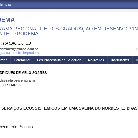
adêmicas
DEMA
AMA REGIONAL DE PÓS-GRADUAÇÃO EM DESENVOLVIM
NTE - PRODEMA
STRAÇÃO DO CB
odemaufrn@yahoo.com.br
T
sgraduacao.ufrn.br/prodema
erche
Calendrier
Les Processus de Sélection
Nouvelles
Documents
D
ODRIGUES DE MELO SOARES
strada pelo programa.
MELO SOARES
S SERVIÇOS ECOSSISTÊMICOS EM UMA SALINA DO NORDESTE, BRAS
peamento, Salinas.