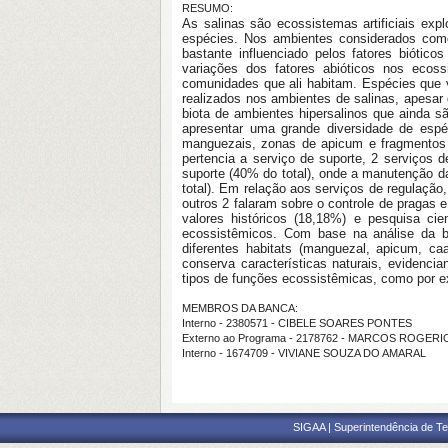
RESUMO:
As salinas são ecossistemas artificiais exp
espécies. Nos ambientes considerados com
bastante influenciado pelos fatores biótico
variações dos fatores abióticos nos ecos
comunidades que ali habitam. Espécies que v
realizados nos ambientes de salinas, apesa
biota de ambientes hipersalinos que ainda s
apresentar uma grande diversidade de esp
manguezais, zonas de apicum e fragmentos de
pertencia a serviço de suporte, 2 serviços d
suporte (40% do total), onde a manutenção d
total). Em relação aos serviços de regulaçã
outros 2 falaram sobre o controle de pragas e
valores históricos (18,18%) e pesquisa cie
ecossistêmicos. Com base na análise da bio
diferentes habitats (manguezal, apicum, caa
conserva características naturais, evidenc
tipos de funções ecossistêmicas, como por e
MEMBROS DA BANCA:
Interno - 2380571 - CIBELE SOARES PONTES
Externo ao Programa - 2178762 - MARCOS ROGER
Interno - 1674709 - VIVIANE SOUZA DO AMARAL
SIGAA | Superintendência de Te