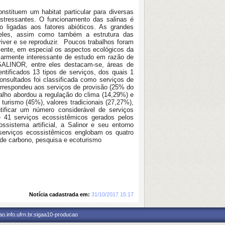
nstituem um habitat particular para diversas
tressantes. O funcionamento das salinas é
ão ligadas aos fatores abióticos. As grandes
e eles, assim como também a estrutura das
iver e se reproduzir. Poucos trabalhos foram
ente, em especial os aspectos ecológicos da
ularmente interessante de estudo em razão de
SALINOR, entre eles destacam-se, áreas de
ntificados 13 tipos de serviços, dos quais 1
consultados foi classificada como serviços de
orrespondeu aos serviços de provisão (25% do
alho abordou a regulação do clima (14,29%) e
 turismo (45%), valores tradicionais (27,27%),
ntificar um número considerável de serviços
de 41 serviços ecossistêmicos gerados pelos
ssistema artificial, a Salinor e seu entorno
 serviços ecossistêmicos englobam os quatro
 de carbono, pesquisa e ecoturismo
Notícia cadastrada em:
31/10/2017 15:17
o.info.ufrn.br.sigaa10-producao