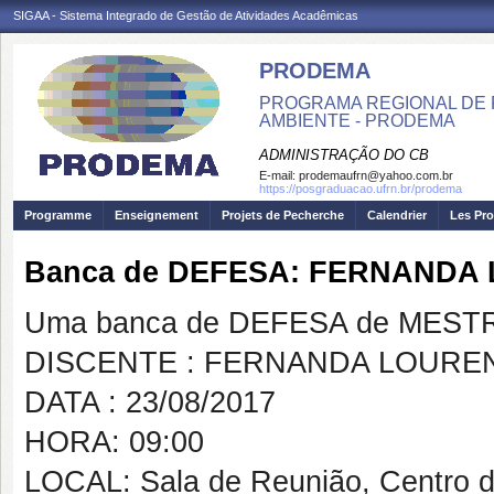
SIGAA - Sistema Integrado de Gestão de Atividades Acadêmicas
PRODEMA
PROGRAMA REGIONAL DE 
AMBIENTE - PRODEMA
ADMINISTRAÇÃO DO CB
E-mail:
prodemaufrn@yahoo.com.br
https://posgraduacao.ufrn.br/prodema
Programme
Enseignement
Projets de Pecherche
Calendrier
Les Pro
Banca de DEFESA: FERNANDA
Uma banca de DEFESA de MESTRAD
DISCENTE : FERNANDA LOUREN
DATA : 23/08/2017
HORA: 09:00
LOCAL: Sala de Reunião, Centro 