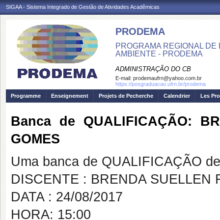
SIGAA - Sistema Integrado de Gestão de Atividades Acadêmicas
PRODEMA
PROGRAMA REGIONAL DE 
AMBIENTE - PRODEMA
ADMINISTRAÇÃO DO CB
E-mail:
prodemaufrn@yahoo.com.br
https://posgraduacao.ufrn.br/prodema
Programme
Enseignement
Projets de Pecherche
Calendrier
Les Pro
Banca de QUALIFICAÇÃO: B
GOMES
Uma banca de QUALIFICAÇÃO de 
DISCENTE : BRENDA SUELLEN 
DATA : 24/08/2017
HORA: 15:00