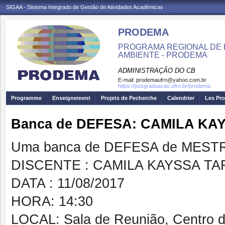
SIGAA - Sistema Integrado de Gestão de Atividades Acadêmicas
PRODEMA
PROGRAMA REGIONAL DE 
AMBIENTE - PRODEMA
ADMINISTRAÇÃO DO CB
E-mail:
prodemaufrn@yahoo.com.br
https://posgraduacao.ufrn.br/prodema
Programme
Enseignement
Projets de Pecherche
Calendrier
Les Pro
Banca de DEFESA: CAMILA K
Uma banca de DEFESA de MESTRAD
DISCENTE : CAMILA KAYSSA T
DATA : 11/08/2017
HORA: 14:30
LOCAL: Sala de Reunião, Centro 