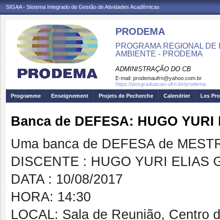
SIGAA - Sistema Integrado de Gestão de Atividades Acadêmicas
PRODEMA
PROGRAMA REGIONAL DE 
AMBIENTE - PRODEMA
ADMINISTRAÇÃO DO CB
E-mail:
prodemaufrn@yahoo.com.br
https://posgraduacao.ufrn.br/prodema
Programme
Enseignement
Projets de Pecherche
Calendrier
Les Pro
Banca de DEFESA: HUGO YURI
Uma banca de DEFESA de MESTRAD
DISCENTE : HUGO YURI ELIAS 
DATA : 10/08/2017
HORA: 14:30
LOCAL: Sala de Reunião, Centro 